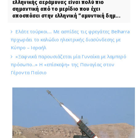
ελληνικής αεράμυνας είναι πολύ πιο
σημαντική από το μερίδιο που έχει
αποσπάσει στην ελληνική “αμυντική δημ...
Ελάτε τούρκοι.... Με ασπίδες τις φρεγάτες Belharra
πρχωράει το καλώδιο ηλεκτρικής διασύνδεσης με
Κύπρο – Ισραήλ
«Ξαφνικά παρουσιάζεται μία Γυναίκα με λαμπερό
πρόσωπο...» Η «επίσκεψη» της Παναγίας στον
Γέροντα Παΐσιο