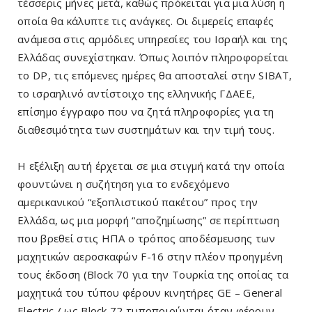
τέσσερις μήνες μετά, καθώς πρόκειται για μια λύση η
οποία θα κάλυπτε τις ανάγκες. Οι διμερείς επαφές
ανάμεσα στις αρμόδιες υπηρεσίες του Ισραήλ και της
Ελλάδας συνεχίστηκαν. Όπως λοιπόν πληροφορείται
το DP, τις επόμενες ημέρες θα αποσταλεί στην SIBAT,
το ισραηλινό αντίστοιχο της ελληνικής ΓΔΑΕΕ,
επίσημο έγγραφο που να ζητά πληροφορίες για τη
διαθεσιμότητα των συστημάτων και την τιμή τους.
Η εξέλιξη αυτή έρχεται σε μια στιγμή κατά την οποία
φουντώνει η συζήτηση για το ενδεχόμενο
αμερικανικού “εξοπλιστικού πακέτου” προς την
Ελλάδα, ως μια μορφή “αποζημίωσης” σε περίπτωση
που βρεθεί στις ΗΠΑ ο τρόπος αποδέσμευσης των
μαχητικών αεροσκαφών F-16 στην πλέον προηγμένη
τους έκδοση (Block 70 για την Τουρκία της οποίας τα
μαχητικά του τύπου φέρουν κινητήρες GE – General
Electric / ως Block 72 τυποποιούνται όταν φέρουν