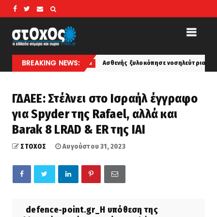
BREAKING NEWS:
Ασθενής ξυλοκόπησε νοσηλεύτρια στα Επείγοντα του Ερυθρο
koinonia
ΓΔΑΕΕ: Στέλνει στο Ισραήλ έγγραφο
για Spyder της Rafael, αλλά και
Barak 8 LRAD & ER της ΙΑΙ
ΣΤΟΧΟΣ
Αυγούστου 31, 2023
defence-point.gr_Η υπόθεση της