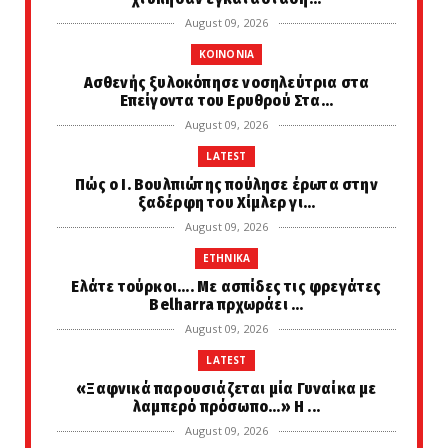
August 09, 2026
KOINONIA
Ασθενής ξυλοκόπησε νοσηλεύτρια στα
Επείγοντα του Ερυθρού Στα...
August 09, 2026
LATEST
Πώς ο Ι. Βουλπιώτης πούλησε έρωτα στην
ξαδέρφη του Χίμλερ γι...
August 09, 2026
ETHNIKA
Ελάτε τούρκοι.... Με ασπίδες τις φρεγάτες
Belharra πρχωράει ...
August 09, 2026
LATEST
«Ξαφνικά παρουσιάζεται μία Γυναίκα με
λαμπερό πρόσωπο...» Η ...
August 09, 2026