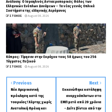
Ανάλυση: Ο Ισραηλινός Αντιαεροπορικός Θόλος των
Ελληνικών Ενόπλων Δυνάμεων – Τα νέας γενιάς Οπλικά
Συστήματα της ελληνικής Αεράμυνας
ΣΤΟΧΟΣ
August 08, 2026
Κύπρος: Τίμησαν στην Ευρύχου τους 58 ήρωες του 256
Τάγματος Πεζικού
ΣΤΟΧΟΣ
August 08, 2026
Previous
Next
Nέα Αμερικανική
Εκκενώθηκε κατάληψη
πρόκληση κατά της
αναρχοάπλυτων στο
τουρκίας! Χάρτης χωρίς
ΕΜΠ μετά από 20 χρόνια
Ανατολική Θράκη και
- Δείτε βίντεο από την