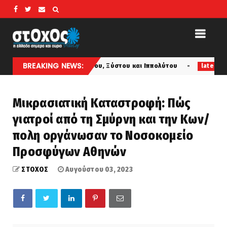
BREAKING NEWS:
Αγίων Λαυρεντίου, Ξύστου και Ιππολύτου
ΟΤΑΝ ΟΙ ΑΛΛΟΙ
latest
Μικρασιατική Καταστροφή: Πώς
γιατροί από τη Σμύρνη και την Κων/
πολη οργάνωσαν το Νοσοκομείο
Προσφύγων Αθηνών
ΣΤΟΧΟΣ
Αυγούστου 03, 2023