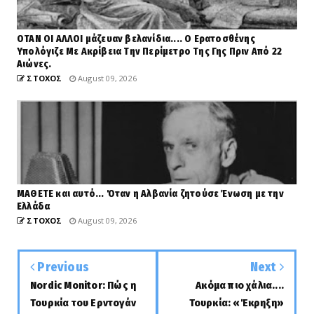
ΟΤΑΝ ΟΙ ΑΛΛΟΙ μάζευαν βελανίδια.... Ο Ερατοσθένης
Υπολόγιζε Με Ακρίβεια Την Περίμετρο Της Γης Πριν Από 22
Αιώνες.
ΣΤΟΧΟΣ
August 09, 2026
ΜΑΘΕΤΕ και αυτό... Όταν η Αλβανία ζητούσε Ένωση με την
Ελλάδα
ΣΤΟΧΟΣ
August 09, 2026
Previous
Next
Nordic Monitor: Πώς η
Ακόμα πιο χάλια....
Τουρκία του Ερντογάν
Τουρκία: «Έκρηξη»