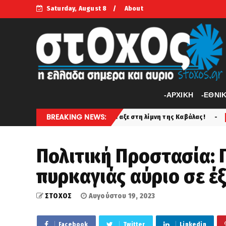
Saturday, August 8
About
-APXIKH
-ΕΘΝΙ
BREAKING NEWS:
 και το πέταξε στη λίμνη της Καβάλας!
Γλυπτά του Π
stoxos
Πολιτική Προστασία: 
πυρκαγιάς αύριο σε έξ
ΣΤΟΧΟΣ
Αυγούστου 19, 2023
Facebook
Twitter
Linkedin