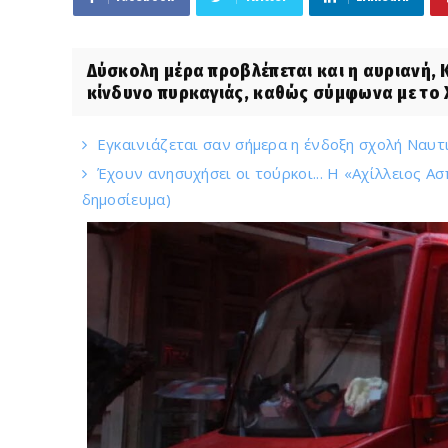
Δύσκολη μέρα προβλέπεται και η αυριανή,
κίνδυνο πυρκαγιάς, καθώς σύμφωνα με το 
Eγκαινιάζεται σαν σήμερα η ένδοξη σχολή Ναυτικ
Έχουν ανησυχήσει οι τούρκοι... Η «Αχίλλειος Α
δημοσίευμα)