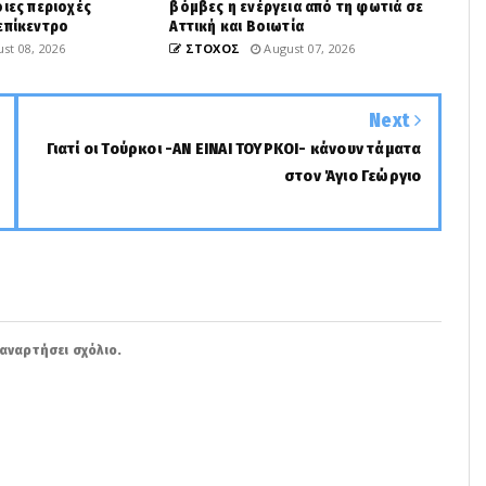
οιες περιοχές
βόμβες η ενέργεια από τη φωτιά σε
επίκεντρο
Αττική και Βοιωτία
st 08, 2026
ΣΤΟΧΟΣ
August 07, 2026
Next
Γιατί οι Τούρκοι -ΑΝ ΕΙΝΑΙ ΤΟΥΡΚΟΙ- κάνουν τάματα
στον Άγιο Γεώργιο
αναρτήσει σχόλιο.