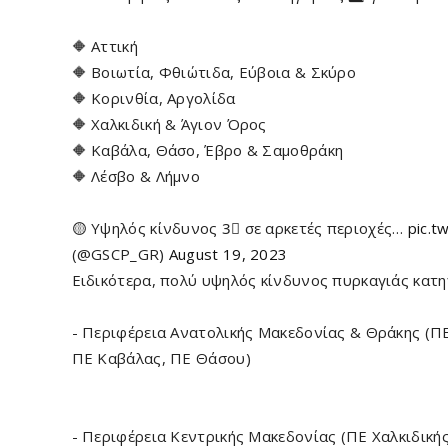
🔶 Αττική
🔶 Βοιωτία, Φθιώτιδα, Εύβοια & Σκύρο
🔶 Κορινθία, Αργολίδα
🔶 Χαλκιδική & Άγιον Όρος
🔶 Καβάλα, Θάσο, Έβρο & Σαμοθράκη
🔶 Λέσβο & Λήμνο
🟡 Υψηλός κίνδυνος 3⃣ σε αρκετές περιοχές…
pic.t
(@GSCP_GR)
August 19, 2023
Ειδικότερα, πολύ υψηλός κίνδυνος πυρκαγιάς κατηγ
- Περιφέρεια Ανατολικής Μακεδονίας & Θράκης (Π
ΠΕ Καβάλας, ΠΕ Θάσου)
- Περιφέρεια Κεντρικής Μακεδονίας (ΠΕ Χαλκιδικής