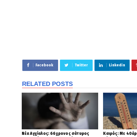
Facebook
Twitter
Linkedin
RELATED POSTS
Νέα Αγχίαλος: 66χρονος σάτυρος
Καιρός: Με 40άρ