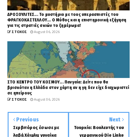
ΔΡΟΣΟΥΛΙΤΕΣ... Το μυστήριο με τους υπερασπιστές του
ΦΡΑΓΚΟΚΑΣΤΕΛΛΟΥ... Ο Μύθος και η επιστημονική εξήγηση
για τις στρατιές σκιών το ξημέρωμα!
ΣΤΟΧΟΣ
August 06, 2026
ΣΤΟ ΚΕΝΤΡΟ ΤΟΥ ΚΟΣΜΟΥ... Πανγαία: Δείτε που θα
βρισκόταν η Ελλάδα στον χάρτη αν η γη δεν είχε διαχωριστεί
σε ηπείρους
ΣΤΟΧΟΣ
August 06, 2026
Previous
Next
Σερβιτόρος έσωσε με
Τουρκία: Βουλευτής του
λαβή Χάιμλιχ γυναίκα
γερμανικού Die Linke