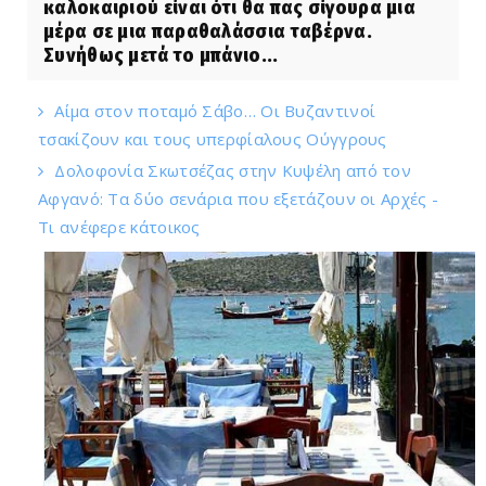
καλοκαιριού είναι ότι θα πας σίγουρα μια
μέρα σε μια παραθαλάσσια ταβέρνα.
Συνήθως μετά το μπάνιο...
Αίμα στον ποταμό Σάβο… Οι Βυζαντινοί
τσακίζουν και τους υπερφίαλους Ούγγρους
Δολοφονία Σκωτσέζας στην Κυψέλη από τον
Αφγανό: Τα δύο σενάρια που εξετάζουν οι Αρχές -
Τι ανέφερε κάτοικος