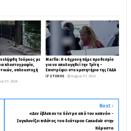
υνελήφθη Τούρκος με
Marfin: Η 46χρονη πήρε προθεσμία
για πλαστογραφία,
για να απολογηθεί την Τρίτη –
ωτικών, οπλοκατοχή
Επιστρέφει στα κρατητήρια της ΓΑΔΑ
ΣΤΟΧΟΣ
August 07, 2026
st 07, 2026
Next
«Δεν έβλεπαν τα δέντρα από τον καπνό» -
Συγκλονίζει πιλότος του δεύτερου Canadair στην
Κάρυστο