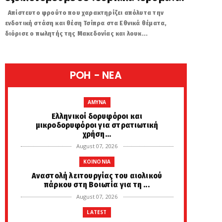
Απίστευτο φρούτο που χαρακτηρίζει απόλυτα την
ενδοτική στάση και θέση Τσίπρα στα Εθνικά θέματα,
διόρισε ο πωλητής της Μακεδονίας και λουκ...
POH - NEA
AMYNA
Ελληνικοί δορυφόροι και
μικροδορυφόροι για στρατιωτική
χρήση...
August 07, 2026
KOINONIA
Αναστολή λειτουργίας του αιολικού
πάρκου στη Βοιωτία για τη ...
August 07, 2026
LATEST