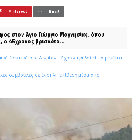
Pinterest
Email
ος στον Άγιο Γεώργιο Μαγνησίας, όπου
, ο 45χρονος βρισκότα...
ικό Ναυτικό στο Αιγαίο»... Έχουν τρελαθεί τα μεμέτια
ασικές συμβουλές σε ένοπλη επίθεση μέσα από