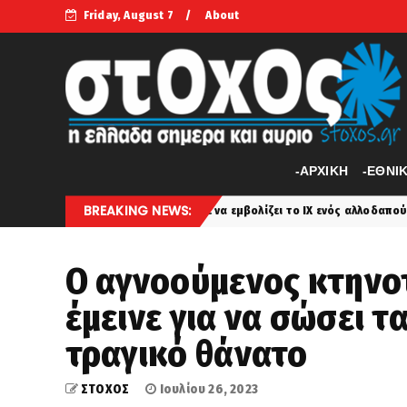
Friday, August 7
About
-APXIKH
-ΕΘΝΙ
BREAKING NEWS:
νητο και άρχισε να εμβολίζει το ΙΧ ενός αλλοδαπού
Σα
latest
Ο αγνοούμενος κτηνο
έμεινε για να σώσει τ
τραγικό θάνατο
ΣΤΟΧΟΣ
Ιουλίου 26, 2023