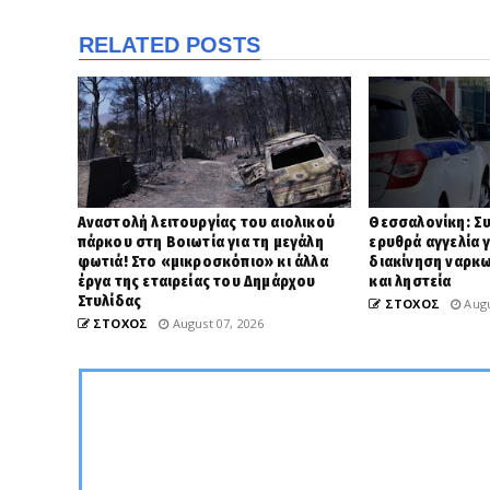
RELATED POSTS
Αναστολή λειτουργίας του αιολικού
Θεσσαλονίκη: Σ
πάρκου στη Βοιωτία για τη μεγάλη
ερυθρά αγγελία 
φωτιά! Στο «μικροσκόπιο» κι άλλα
διακίνηση ναρκ
έργα της εταιρείας του Δημάρχου
και ληστεία
Στυλίδας
ΣΤΟΧΟΣ
Augu
ΣΤΟΧΟΣ
August 07, 2026