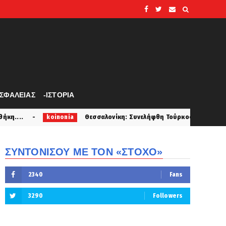
ΑΣΦΑΛΕΙΑΣ
-ΙΣΤΟΡΙΑ
Θεσσαλονίκη: Συνελήφθη Τούρκος με ερυθρά αγγελία για πλαστο
onia
ΣΥΝΤΟΝΙΣΟΥ ΜΕ ΤΟΝ «ΣΤΟΧΟ»
2340
Fans
3290
Followers