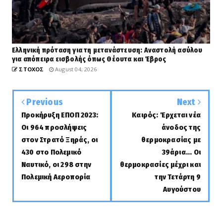
Ελληνική πρόταση για τη μετανάστευση: Αναστολή ασύλου
για απόπειρα εισβολής όπως Θέουτα και Έβρος
ΣΤΟΧΟΣ
August 04, 2026
Previous
Next
Προκήρυξη ΕΠΟΠ 2023:
Καιρός: Έρχεται νέα
Οι 964 προσλήψεις
άνοδος της
στον Στρατό Ξηράς, οι
θερμοκρασίας με
430 στο Πολεμικό
39άρια... Οι
Ναυτικό, οι 298 στην
θερμοκρασίες μέχρι και
Πολεμική Αεροπορία
την Τετάρτη 9
Αυγούστου