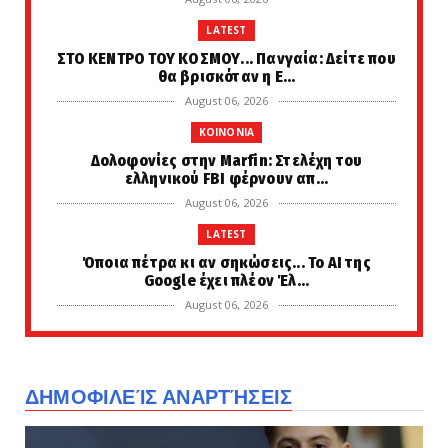
LATEST
ΣΤΟ ΚΕΝΤΡΟ ΤΟΥ ΚΟΣΜΟΥ... Πανγαία: Δείτε που
θα βρισκόταν η Ε...
August 06, 2026
KOINONIA
Δολοφονίες στην Marfin: Στελέχη του
ελληνικού FBI φέρνουν απ...
August 06, 2026
LATEST
Όποια πέτρα κι αν σηκώσεις... Το AI της
Google έχει πλέον Έλ...
August 06, 2026
FAVORI
Στηρίζουμε και συνυπογράφουμε... Η Ιταλία
ζήτησε τη δημιουργ...
ΔΗΜΟΦΙΛΕΊΣ ΑΝΑΡΤΉΣΕΙΣ
August 06, 2026
LATEST