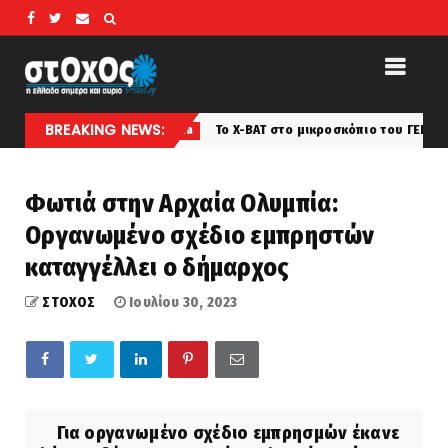
BREAKING NEWS:
α!
Το X-BAT στο μικροσκόπιο του ΓΕΕΘΑ: Η πρόταση της S
amyna
Φωτιά στην Αρχαία Ολυμπία:
Οργανωμένο σχέδιο εμπρηστών
καταγγέλλει ο δήμαρχος
ΣΤΟΧΟΣ
Ιουλίου 30, 2023
Για οργανωμένο σχέδιο εμπρησμών έκανε