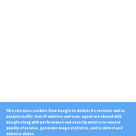
August 06, 2026
ETHNIKA
Ανέβηκε ο βαθμός δυσκολίας για την
τουρκία... Με γαλλική υπο...
August 06, 2026
LATEST
«Για την Ελλάδα ρε γαμώτο...» Σαν Σήμερα η
Βούλα Πατουλίδου ...
August 06, 2026
AMYNA
Καθημερινά πλέον... Τρία τουρκικά UAV στο
Αιγαίο – Έξι παραβ...
August 06, 2026
LATEST
This site uses cookies from Google to deliver its services and to
analyze traffic. Your IP address and user-agent are shared with
Χιροσίμα... 6 Αυγούστου 1945: Το πρωινό που η
ανθρωπότητα γν...
Google along with performance and security metrics to ensure
quality of service, generate usage statistics, and to detect and
August 06, 2026
address abuse.