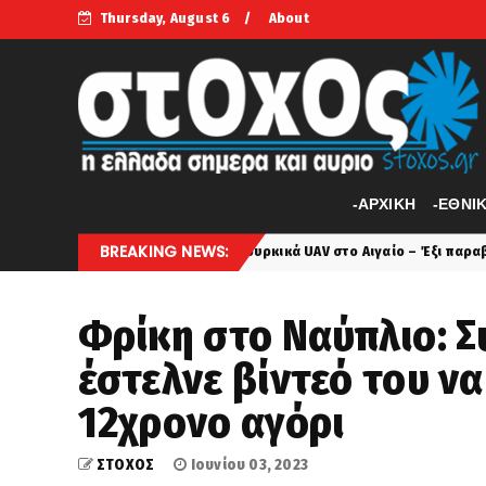
Thursday, August 6
About
-APXIKH
-ΕΘΝΙ
BREAKING NEWS:
 πλέον... Τρία τουρκικά UAV στο Αιγαίο – Έξι παραβιάσεις του Εθνικού
Φρίκη στο Ναύπλιο: Σ
έστελνε βίντεό του να
12χρονο αγόρι
ΣΤΟΧΟΣ
Ιουνίου 03, 2023