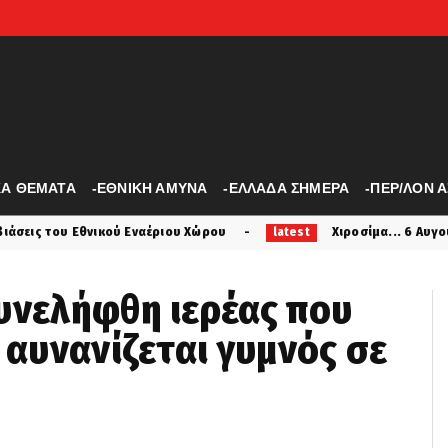
ΚΑ ΘΕΜΑΤΑ
-ΕΘΝΙΚΗ ΑΜΥΝΑ
-ΕΛΛΑΔΑ ΣΗΜΕΡΑ
-ΠΕΡ/ΛΟΝ 
 Εναέριου Χώρου
Χιροσίμα... 6 Αυγούστου 1945: Το πρω
latest
υνελήφθη ιερέας που
 αυνανίζεται γυμνός σε