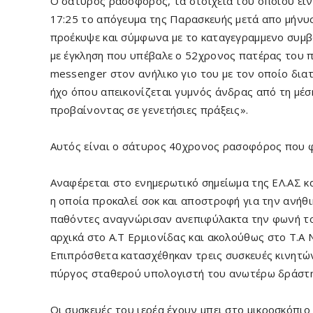
O σάτυρος ρασοφόρος, τα στοιχεία του οποίου ειν
17:25 το απόγευμα της Παρασκευής μετά απο μήνυσ
προέκυψε και σύμφωνα με το καταγεγραμμενο συμβ
με έγκληση που υπέβαλε ο 52χρονος πατέρας του π
messenger στον ανήλικο γιο του με τον οποίο διατ
ήχο όπου απεικονίζεται γυμνός άνδρας από τη μέσ
προβαίνοντας σε γενετήσιες πράξεις».
Αυτός είναι ο σάτυρος 40χρονος ρασοφόρος που φ
Αναφέρεται στο ενημερωτικό σημείωμα της ΕΛ.ΑΣ κα
η οποία προκαλεί σοκ και αποστροφή για την ανήθ
παθόντες αναγνώρισαν ανεπιφύλακτα την φωνή το
αρχικά στο Α.Τ Ερμιονίδας και ακολούθως στο Τ.Α
Επιπρόσθετα κατασχέθηκαν τρεις συσκευές κινητώ
πύργος σταθερού υπολογιστή του ανωτέρω δράστη
Οι συσκευές του ιερέα έχουν μπει στο μικροσκόπι