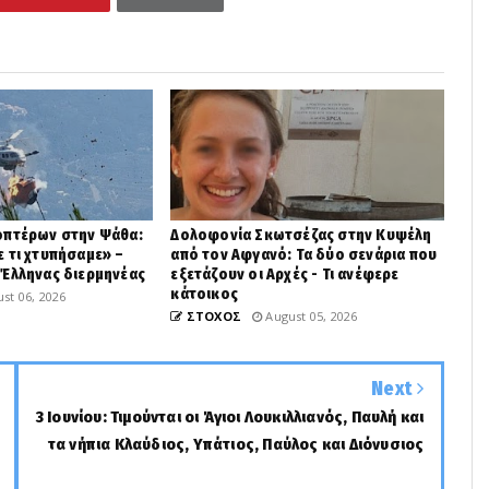
οπτέρων στην Ψάθα:
Δολοφονία Σκωτσέζας στην Κυψέλη
 τι χτυπήσαμε» –
από τον Αφγανό: Τα δύο σενάρια που
 Έλληνας διερμηνέας
εξετάζουν οι Αρχές - Τι ανέφερε
κάτοικος
st 06, 2026
ΣΤΟΧΟΣ
August 05, 2026
Next
3 Ιουνίου: Τιμούνται οι Άγιοι Λουκιλλιανός, Παυλή και
τα νήπια Κλαύδιος, Υπάτιος, Παύλος και Διόνυσιος