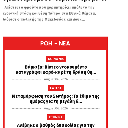
Απίστευτο φρούτο που χαρακτηρίζει απόλυτα την
ενδοτική στάση και θέση Τσίπρα στα Εθνικά θέματα,
διόρισε ο πωλητής της Μακεδονίας και λουκ...
POH - NEA
KOINONIA
Βάρκιζα: Βίντεο ντοκουμέντο
καταγράφει καρέ-καρέ τη δράση θη...
August 06, 2026
LATEST
Μεταμόρφωση του Σωτήρος: Τα έθιμα της
ημέρας για τη μεγάλη δ...
August 06, 2026
ETHNIKA
Ανέβηκε ο βαθμός δυσκολίας για την