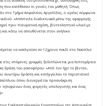
αι στη διάθεση του protothema.gr, συνελήφθη στις
η που κατέθεσαν οι γονείς του μαθητή. Όπως
άν στο Τμήμα Ασφαλείας Αργολίδας, ο ιερέας σύμφωνα
αιδιού: «Απέστειλε διαδικτυακά μέσω της εφαρμογής
ηρεί πριν πνευματική σχέση, βίντεοληπτικό υλικό με
η και κάτω να απευθύνεται στον ανήλικο
έρεται να ασελγούσε σε 12χρονο παιδί στο Ναύπλιο
ι στις επόμενες γραμμές ξεδιπλώνεται μια λεπτομέρεια
ικη δράση του ρασοφόρου: «Από τον ήχο το βίντεο,
υ ανωτέρω δράστη και κατήγγειλαν το περιστατικό
 Ναύπλιου όπου διενεργείται προανάκριση.
ν τηλεφώνων ένας φορητός υπολογιστής και ένας
».
ο των Εγκληματολογικών Εργαστηρίων της Αστυνομίας