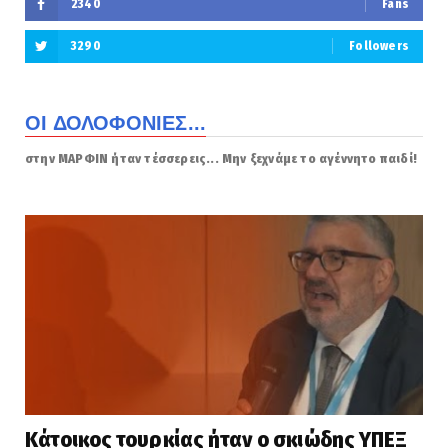
2340
Fans
3290
Followers
ΟΙ ΔΟΛΟΦΟΝΙΕΣ...
στην ΜΑΡΦΙΝ ήταν τέσσερεις... Μην ξεχνάμε το αγέννητο παιδί!
Κάτοικος τουρκίας ήταν ο σκιώδης ΥΠΕΞ