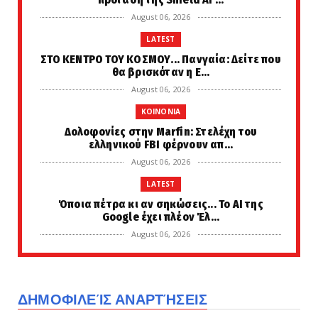
August 06, 2026
LATEST
ΣΤΟ ΚΕΝΤΡΟ ΤΟΥ ΚΟΣΜΟΥ... Πανγαία: Δείτε που
θα βρισκόταν η Ε...
August 06, 2026
KOINONIA
Δολοφονίες στην Marfin: Στελέχη του
ελληνικού FBI φέρνουν απ...
August 06, 2026
LATEST
Όποια πέτρα κι αν σηκώσεις... Το AI της
Google έχει πλέον Έλ...
August 06, 2026
FAVORI
Στηρίζουμε και συνυπογράφουμε... Η Ιταλία
ζήτησε τη δημιουργ...
ΔΗΜΟΦΙΛΕΊΣ ΑΝΑΡΤΉΣΕΙΣ
August 06, 2026