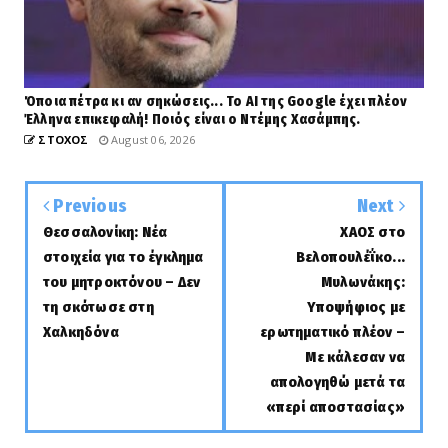
Όποια πέτρα κι αν σηκώσεις... Το AI της Google έχει πλέον
Έλληνα επικεφαλή! Ποιός είναι ο Ντέμης Χασάμπης.
ΣΤΟΧΟΣ
August 06, 2026
Previous
Next
Θεσσαλονίκη: Νέα
ΧΑΟΣ στο
στοιχεία για το έγκλημα
Βελοπουλέΐκο...
του μητροκτόνου – Δεν
Μυλωνάκης:
τη σκότωσε στη
Υποψήφιος με
Χαλκηδόνα
ερωτηματικό πλέον –
Με κάλεσαν να
απολογηθώ μετά τα
«περί αποστασίας»