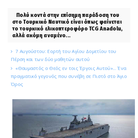
Πολύ κοντά στην επίσημη παράδοση του
στο Τουρκικό Ναυτικό είναι όπως φαίνεται
το τουρκικό ελικοπτεροφόρο TCG Anadolu,
αλλά ακόμη αναμένο...
7 Αυγούστου: Εορτή του Αγίου Δομετίου του
Πέρση και των δύο μαθητών αυτού
«Θαυμαστός ο Θεός εν τοις Έργοις Αυτού»... Ένα
πραγματικό γεγονός που συνέβη σε Πιστό στο Άγιο
Όρος