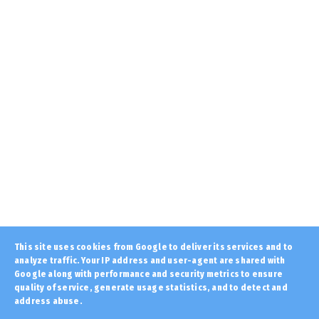
August 06, 2026
LATEST
Τι ξεθάψαμε πάλι... Αυτό είναι το ΒΙΝΤΕΟ που
κάνει έξαλλο το...
August 06, 2026
KOINONIA
Πυρκαγιές: 325 αυτοψίες κτιρίων στις
πληγείσες περιοχές, 118...
August 06, 2026
LATEST
Πως θα είχε εξελιχθεί η Ιστορία αν δεν
«έπεφτε» η Βυζαντινή ...
August 06, 2026
STOXOS
This site uses cookies from Google to deliver its services and to
analyze traffic. Your IP address and user-agent are shared with
Μάτι: «Αμέριστη συμπαράσταση» στα
θύματα των φετινών πυρκαγι...
Google along with performance and security metrics to ensure
quality of service, generate usage statistics, and to detect and
August 06, 2026
address abuse.
Copyright ©
2026 | Εφημερίδα "Στόχος" - Stoxos
LATEST