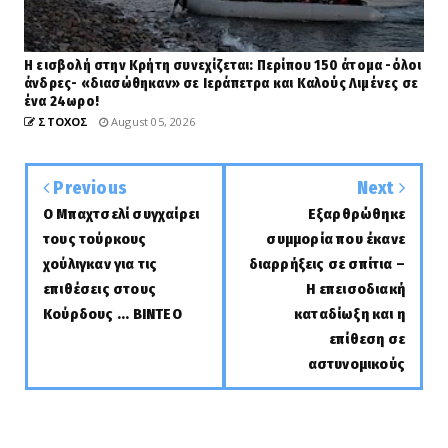
Η εισβολή στην Κρήτη συνεχίζεται: Περίπου 150 άτομα -όλοι
άνδρες- «διασώθηκαν» σε Ιεράπετρα και Καλούς Λιμένες σε
ένα 24ωρο!
ΣΤΟΧΟΣ
August 05, 2026
Previous
Next
Ο Μπαχτσελί συγχαίρει
Εξαρθρώθηκε
τους τούρκους
συμμορία που έκανε
χούλιγκαν για τις
διαρρήξεις σε σπίτια –
επιθέσεις στους
Η επεισοδιακή
Κούρδους ... ΒΙΝΤΕΟ
καταδίωξη και η
επίθεση σε
αστυνομικούς