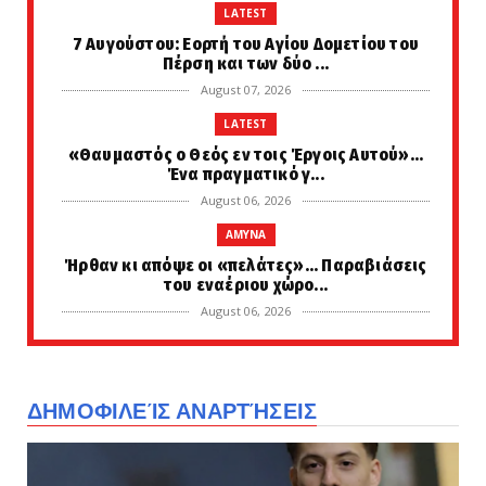
LATEST
7 Αυγούστου: Εορτή του Αγίου Δομετίου του
Πέρση και των δύο ...
August 07, 2026
LATEST
«Θαυμαστός ο Θεός εν τοις Έργοις Αυτού»...
Ένα πραγματικό γ...
August 06, 2026
AMYNA
Ήρθαν κι απόψε οι «πελάτες»... Παραβιάσεις
του εναέριου χώρο...
August 06, 2026
LATEST
Αυτός ήταν ο πιο διάσημος τσαρλατάνος της
αρχαιότητας... Ίδρ...
ΔΗΜΟΦΙΛΕΊΣ ΑΝΑΡΤΉΣΕΙΣ
August 06, 2026
KOINONIA