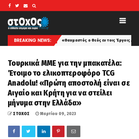
BREAKING NEWS:
«Θαυμαστός ο Θεός εν τοις Έργοις Αυτού»... Ένα πρα
latest
Τουρκικά ΜΜΕ για την μπακατέλα:
Έτοιμο το ελικοπτεροφόρο TCG
Anadolu! «Πρώτη αποστολή είναι σε
Αιγαίο και Κρήτη για να στείλει
μήνυμα στην Ελλάδα»
ΣΤΟΧΟΣ
Μαρτίου 09, 2023