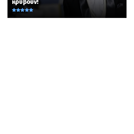
κρύβουν!
το θηκάρι... » Τ...
August 08, 2026
KOINONIA
Ανησυχία από το ξέσπασμα του ιού του
Δυτικού Νείλου με κρούσ...
August 08, 2026
LATEST
Το συγκλονιστικό θαύμα της Παναγίας που
τάραξε τις μουσουλμα...
August 08, 2026
KOINONIA
Έρχονται ισχυροί άνεμοι 8 μποφόρ και
υψηλές θερμοκρασίες τα ...
August 08, 2026
LATEST
Αύγουστος 1993... Η επίσκεψη του βασιλιά
Κωνσταντίνου μετα τ...
August 08, 2026