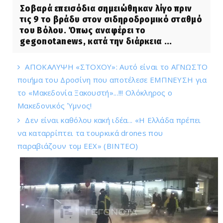
Σοβαρά επεισόδια σημειώθηκαν λίγο πριν
τις 9 το βράδυ στον σιδηροδρομικό σταθμό
του Βόλου. Όπως αναφέρει το
gegonotanews, κατά την διάρκεια ...
ΑΠΟΚΑΛΥΨΗ «ΣΤΟΧΟΥ»: Αυτό είναι το ΑΓΝΩΣΤΟ
ποιήμα του Δροσίνη που αποτέλεσε ΕΜΠΝΕΥΣΗ για
το «Μακεδονία Ξακουστή»...!!! Ολόκληρος ο
Μακεδονικός Ύμνος!
Δεν είναι καθόλου κακή ιδέα... «Η Ελλάδα πρέπει
να καταρρίπτει τα τουρκικά drones που
παραβιάζουν τομ ΕΕΧ» (ΒΙΝΤΕΟ)