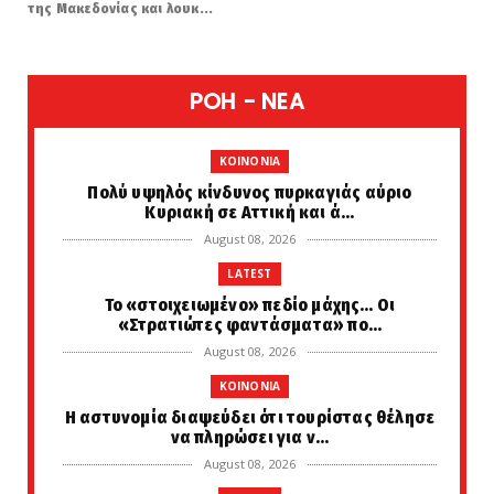
της Μακεδονίας και λουκ...
POH - NEA
KOINONIA
Πολύ υψηλός κίνδυνος πυρκαγιάς αύριο
Κυριακή σε Αττική και ά...
August 08, 2026
LATEST
Το «στοιχειωμένο» πεδίο μάχης… Οι
«Στρατιώτες φαντάσματα» πο...
August 08, 2026
KOINONIA
Η αστυνομία διαψεύδει ότι τουρίστας θέλησε
να πληρώσει για ν...
August 08, 2026