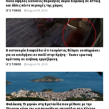
Πολύ υψηλός κίνδυνος πυρκαγιάς αύριο Κυριακή σε Αττική
και άλλες πέντε περιοχές της χώρας
ΣΤΟΧΟΣ
August 08, 2026
Η αστυνομία διαψεύδει ότι τουρίστας θέλησε να πληρώσει
για να ασελγήσει σε παιδί στην Κρήτη - Έκανε ερωτική
πρόταση σε ενήλικη εργαζόμενη
ΣΤΟΧΟΣ
August 08, 2026
Φυλάκιση 15 μηνών στη Βρετανίδα που μέθυσε με την
15χρονη κόρη της και προκάλεσε επεισόδιο στο Κέντρο