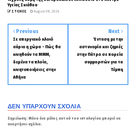
Υγείας Σκιάθου
ΣΤΟΧΟΣ
August 08, 2026
Previous
Next
Σε απεργιακό κλοιό
Ένταση με την
αύριο η χώρα - Πώς θα
αστυνομία και ζημιές
κινηθούν τα ΜΜΜ,
στην Πάτρα σε πορεία
δεμένα τα πλοία,
συμμοριτών για τα
κινητοποιήσεις στην
Τέμπη
Αθήνα
ΔΕΝ ΥΠΆΡΧΟΥΝ ΣΧΌΛΙΑ
Σημείωση: Μόνο ένα μέλος αυτού του ιστολογίου μπορεί να
αναρτήσει σχόλιο.