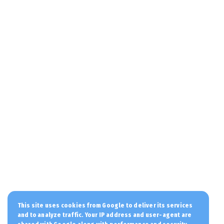
απολογηθεί την Τρίτη...
August 07, 2026
PERIVALLON
WSJ: Επίθεση του Πούτιν σε χώρα του
ΝΑΤΟ ακόμα και μέσα στο ...
August 07, 2026
KOINONIA
Συνελήφθη στη Γερμανία μέλος της
ρωσικής μαφίας για τις δολο...
August 07, 2026
KOINONIA
Προφυλακίστηκαν ο δήμαρχος Στυλίδας
και άλλοι δύο κατηγορούμ...
August 07, 2026
KOINONIA
Στην Εισαγγελία από τη ΓΑΔΑ οδηγείται η
This site uses cookies from Google to deliver its services
46χρονη που κατηγορε...
and to analyze traffic. Your IP address and user-agent are
August 07, 2026