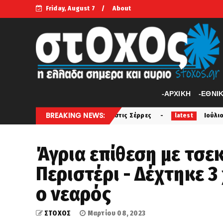
Friday, August 7
About
-APXIKH
-ΕΘΝΙ
BREAKING NEWS:
 φορτηγού με ΙΧ στις Σέρρες
Ιούλιος - Αύγουστος: Η ε
latest
Άγρια επίθεση με τσε
Περιστέρι - Δέχτηκε 
ο νεαρός
ΣΤΟΧΟΣ
Μαρτίου 08, 2023