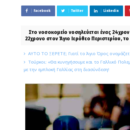
Facebook
Twitter
Linkedin
Στο νοσοκομείο νοσηλεύεται ένας 24χρονο
22χρονο στον Άγιο Ιερόθεο Περιστερίου, το 
ΑΥΤΟ ΤΟ ΞΕΡΕΤΕ; Γιατί το Άγιο Όρος ονομάζετα
Τούρκοι: «Θα κυνηγήσουμε και το Γαλλικό Πολεμ
με την εμπλοκή Γαλλίας στη διασύνδεση!