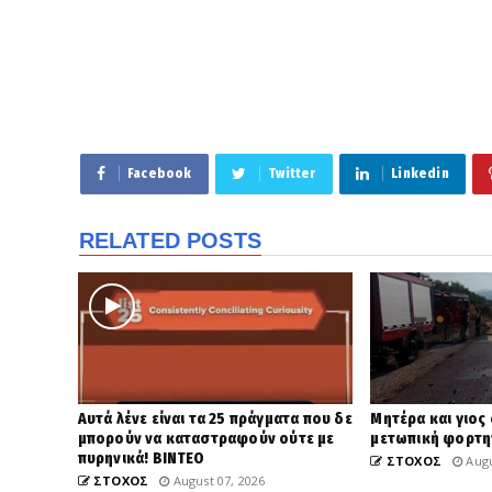
Facebook
Twitter
Linkedin
RELATED POSTS
Αυτά λένε είναι τα 25 πράγματα που δε
Μητέρα και γιος 
μπορούν να καταστραφούν ούτε με
μετωπική φορτηγ
πυρηνικά! ΒΙΝΤΕΟ
ΣΤΟΧΟΣ
Augu
ΣΤΟΧΟΣ
August 07, 2026