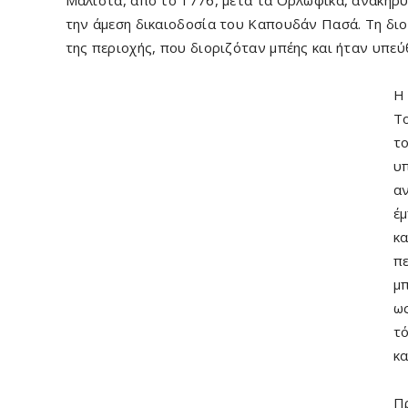
Μάλιστα, από το 1776, μετά τα Ορλωφικά, ανακηρύ
την άμεση δικαιοδοσία του Καπουδάν Πασά. Τη διο
της περιοχής, που διοριζόταν μπέης και ήταν υπεύ
Η
Το
το
υπ
αν
έμ
κα
πε
μπ
ως
τό
κα
Πρ