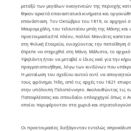
μεταξύ των μεγάλων οικογε­νειών της περιοχής κατά
θηκαν αρκετά επαναστατικά κινήματα και οργανώθ
επανάσταση. Τον Οκτώβριο του 1819, οι αρχηγοί σ
Μαυρομιχάλη, του τελευταίου μπέη της Μάνης και
προετοιμασία.Επί πλέον, πολλοί Μανιάτες καπεταν
στη Φιλική Εταιρεία, ενισχύοντας την πεποίθηση 
έπρεπε να στηρι­χθεί στη Μάνη. Μάλιστα, το αρχικ
Υψηλάντη ήταν να μεταβεί ο ίδιος εκεί για την κήρ
πραγματοποιήθηκε, λόγω των κινδύνων που υπέκρυ
Η ματαίωση του σχεδίου αυτού αντί να απογοητεύσ
τους φρόνημα. Ήδη, από τις αρχές του 1821 επικρ
στην υπόλοιπη Πελοπόννησο. Ακολουθώντας τις εντ
Παπαφλέσσας και σπουδαίοι οπλαρχηγοί όπως ο Α
οποίοι περι­φέρονταν στα χωριά και στρατολογούσ
Οι προετοιμασίες διεξάγο­νταν εντελώς απροκάλυ