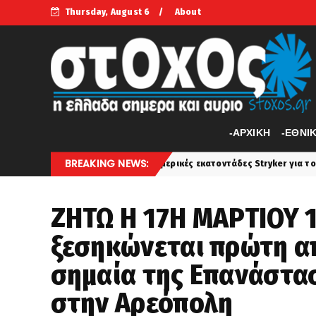
Thursday, August 6
About
-APXIKH
-ΕΘΝΙ
BREAKING NEWS:
 πάρουμε- μερικές εκατοντάδες Stryker για το Στρατό Ξηράς που θα α
ΖΗΤΩ Η 17Η ΜΑΡΤΙΟΥ 18
ξεσηκώνεται πρώτη απ
σημαία της Επανάστ
στην Αρεόπολη