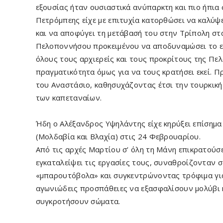
εξουσίας ήταν ουσιαστικά ανύπαρκτη και πιο ήπια σ
Πετρόμπεης είχε με επιτυχία κατορθώσει να καλύψ
και να αποφύγει τη μετάβασή του στην Τρίπολη στα
Πελοπον­νήσου προκειμένου να αποδυναμώσει το εν
όλους τους αρχιερείς και τους προκρίτους της Πε
πραγματικότητα όμως για να τους κρατήσει εκεί. Π
του Αναστάσιο, καθησυχάζοντας έτσι την τουρκικ
των καπεταναίων.
Ήδη ο Αλέξανδρος Υψηλάντης είχε κηρύξει επίσημ
(Μολδαβία και Βλαχία) στις 24 Φεβρουαρίου.
Από τις αρχές Μαρτίου σ’ όλη τη Μάνη επικρατούσε
εγκαταλείψει τις εργα­σίες τους, συναθροίζονταν 
«μπαρουτόβολα» και συγκεντρώνοντας τρόφιμα για 
αγωνιώ­δεις προσπάθειες να εξασφαλίσουν μολύβι 
συγκροτήσουν σώματα.