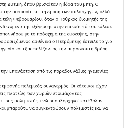
τη Δυ­τική, όπου βρισκόταν η έδρα του μπέη. Ο
ει την παρουσία και τη δράση των οπλαρχηγών, αλλά
 τέλη Φεβρουαρί­ου, όταν ο Τούρκος διοικητής της
δεχόμενο της εξέγερσης στην επικράτειά του κάλεσε
λοποννήσου με το πρό­σχημα της σύσκεψης, στην
ροφασιζόμενος ασθένεια ο Πετρόμπεης έστειλε το γιο
ή ηγεσία και εξασφαλίζοντας την απρόσκοπτη δράση
α την Επανάσταση από τις παραδουνάβιες ηγεμονίες
 εμφανής πολεμικός συναγερ­μός. Οι κάτοικοι είχαν
στις πλατείες των χωριών ετοιμάζοντας
τους πολεμι­στές, ενώ οι οπλαρχηγοί κατέβαλαν
και μπαρούτι, να συγκεντρώσουν πολεμι­στές και να