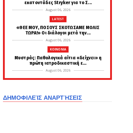
εκατοντάδες Stryker για το Σ...
August 06, 2026
LATEST
«ΘΕΕ ΜΟΥ, ΠΟΣΟΥΣ ΣΚΟΤΩΣΑΜΕ ΜΟΛΙΣ
ΤΩΡΑ!» Οι διάλογοι μετά την...
August 06, 2026
KOINONIA
Μυστράς: Παθολογικά αίτια «δείχνει» η
πρώτη ιατροδικαστική ε...
August 06, 2026
LATEST
Ένας πρώην κλέφτης μας δίνει 10
συμβουλές για να μην κλέψουν...
ΔΗΜΟΦΙΛΕΊΣ ΑΝΑΡΤΉΣΕΙΣ
August 06, 2026
KOINONIA
Δύο συλλήψεις για τον άνδρα που
βρέθηκε νεκρός σε όχημα στα ...
August 06, 2026