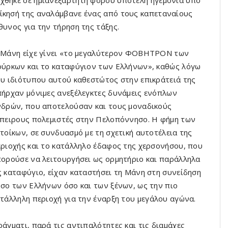
­χθηκε σε ημιανεξάρτητη φόρου υποτελή ηγεμονία υπό
ίκησή της αναλάμ­βανε ένας από τους καπεταναίους
θυνος για την τήρηση της τάξης.
 Μάνη είχε γίνει «το μεγαλύτερον ΦΟΒΗΤΡΟΝ των
ύρκων και το καταφύγιον των Ελλήνων», καθώς λόγω
υ ιδιότυπου αυτού καθεστώτος στην επικράτειά της
ήρχαν μόνιμες ανεξέλεγκτες δυνάμεις ενόπλων
δρών, που αποτελούσαν και τους μοναδι­κούς
πειρους πολεμιστές στην Πελοπόν­νησο. Η φήμη των
τοίκων, σε συνδυασμό με τη σχετική αυτοτέλεια της
ριοχής και το κατάλληλο έδαφος της χερσονήσου, που
ορούσε να λειτουργήσει ως ορμητήριο και παράλληλα
 καταφύγιο, είχαν καταστήσει τη Μάνη στη συνείδηση
σο των Ελλήνων όσο και των ξένων, ως την πιο
τάλληλη πε­ριοχή για την έναρξη του μεγάλου αγώνα.
άγματι, παρά τις αντιπαλότητες και τις διαμάχες