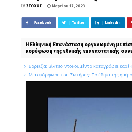
ΣΤΟΧΟΣ
Μαρτίου 17, 2023
Facebook
Twitter
Linkedin
Η Ελληνική Επανάσταση οργανωμένη με πίστη
κορύφωση της εθνικής επαναστατικής συνεί
Βάρκιζα: Βίντεο ντοκουμέντο καταγράφει καρέ
Μεταμόρφωση του Σωτήρος: Τα έθιμα της ημέρας