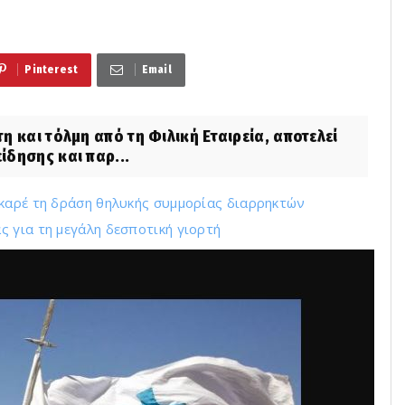
Pinterest
Email
 και τόλμη από τη Φιλική Εταιρεία, αποτελεί
δη­σης και παρ...
-καρέ τη δράση θηλυκής συμμορίας διαρρηκτών
 για τη μεγάλη δεσποτική γιορτή