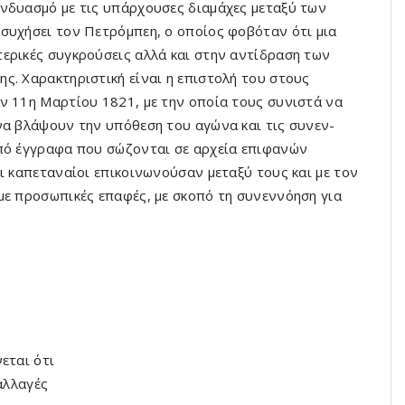
υνδυασμό με τις υπάρχουσες διαμάχες μεταξύ των
συχήσει τον Πετρόμπεη, ο οποίος φοβόταν ότι μια
ερικές συγκρούσεις αλλά και στην αντίδραση των
ς. Χαρακτηριστική είναι η επιστολή του στους
ν 11η Μαρτίου 1821, με την οποία τους συνιστά να
να βλά­ψουν την υπόθεση του αγώνα και τις συνεν­
από έγγραφα που σώζονται σε αρχεία επιφανών
ι καπεταναίοι επικοινωνούσαν μεταξύ τους και με τον
με προσωπι­κές επαφές, με σκοπό τη συνεννόηση για
εται ότι
αλλαγές