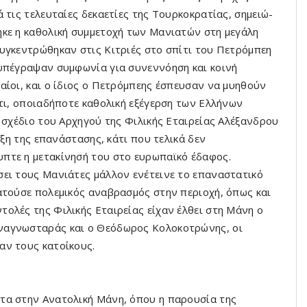
 τις τελευταίες δεκαετίες της Τουρκοκρατίας, σημειώ­
ηκε η καθολική συμμετοχή των Μανιατών στη μεγάλη
υ­γκεντρώθηκαν στις Κιτριές στο σπίτι του Πετρόμπεη
 υπέγραψαν συμφωνία για συνεννόηση και κοινή
αίοι, και ο ίδιος ο Πετρόμπεης έσπευσαν να μυηθούν
ότι, οποιαδήποτε καθολική εξέγερση των Ελλήνων
ό σχέδιο του Αρχηγού της Φιλικής Εταιρείας Αλέξανδρου
υξη της επανάστασης, κάτι που τελικά δεν
πτε η μετακίνησή του στο ευρωπαϊκό έδαφος.
ει τους Μανιάτες μάλλον ενέτει­νε το επαναστατικό
ατούσε πολεμικός αναβρασμός στην περιοχή, όπως και
ολές της Φιλικής Εταιρείας είχαν έλθει στη Μάνη ο
ναγνωσταράς και ο Θεόδωρος Κολοκοτρώνης, οι
αν τους κατοίκους.
πτα στην Ανατολική Μάνη, όπου η παρουσία της