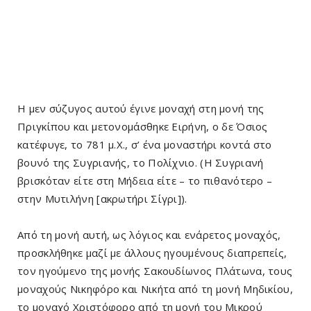
Η μεν σύζυγος αυτού έγινε μοναχή στη μονή της
Πριγκίπου και μετονομάσθηκε Ειρήνη, ο δε Όσιος
κατέφυγε, το 781 μ.Χ., σ’ ένα μοναστήρι κοντά στο
βουνό της Συγριανής, το Πολίχνιο. (Η Συγριανή
βρισκόταν είτε στη Μήδεια είτε – το πιθανότερο –
στην Μυτιλήνη [ακρωτήρι Σίγρι]).
Από τη μονή αυτή, ως λόγιος και ενάρετος μοναχός,
προσκλήθηκε μαζί με άλλους ηγουμένους διαπρεπείς,
τον ηγούμενο της μονής Σακουδίωνος Πλάτωνα, τους
μοναχούς Νικηφόρο και Νικήτα από τη μονή Μηδικίου,
το μοναχό Χριστόφορο από τη μονή του Μικρού