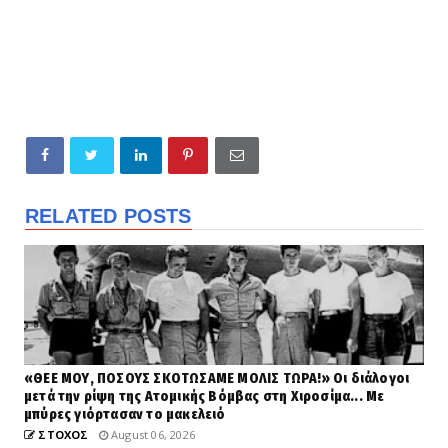
RELATED POSTS
«ΘΕΕ ΜΟΥ, ΠΟΣΟΥΣ ΣΚΟΤΩΣΑΜΕ ΜΟΛΙΣ ΤΩΡΑ!» Οι διάλογοι
μετά την ρίψη της Ατομικής Βόμβας στη Χιροσίμα... Με
μπύρες γιόρτασαν το μακελειό
ΣΤΟΧΟΣ
August 06, 2026