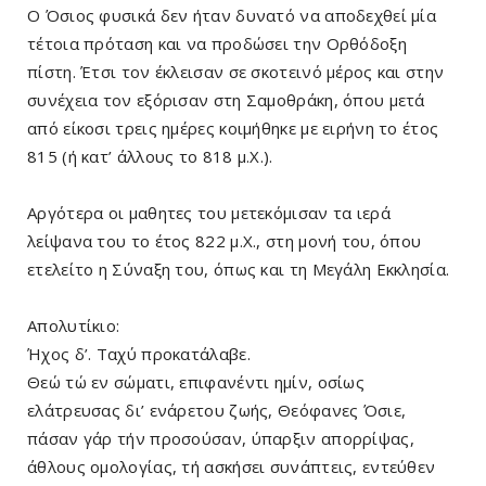
Ο Όσιος φυσικά δεν ήταν δυνατό να αποδεχθεί μία
τέτοια πρόταση και να προδώσει την Ορθόδοξη
πίστη. Έτσι τον έκλεισαν σε σκοτεινό μέρος και στην
συνέχεια τον εξόρισαν στη Σαμοθράκη, όπου μετά
από είκοσι τρεις ημέρες κοιμήθηκε με ειρήνη το έτος
815 (ή κατ’ άλλους το 818 μ.Χ.).
Αργότερα οι μαθητες του μετεκόμισαν τα ιερά
λείψανα του το έτος 822 μ.Χ., στη μονή του, όπου
ετελείτο η Σύναξη του, όπως και τη Μεγάλη Εκκλησία.
Απολυτίκιο:
Ήχος δ’. Ταχύ προκατάλαβε.
Θεώ τώ εν σώματι, επιφανέντι ημίν, οσίως
ελάτρευσας δι’ ενάρετου ζωής, Θεόφανες Όσιε,
πάσαν γάρ τήν προσούσαν, ύπαρξιν απορρίψας,
άθλους ομολογίας, τή ασκήσει συνάπτεις, εντεύθεν