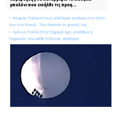
μπαλόνι που εισήλθε τις προη...
Νεαρός Παλαιστίνιος κλείδωσε ανήλικη στο σπίτι
του στα Χανιά... Την έσωσαν οι φωνές της
Χρόνια Πολλά Ότο! Σήμερα έχει γενέθλια ο
Γερμανός που κάθε Έλληνας αγάπησε!