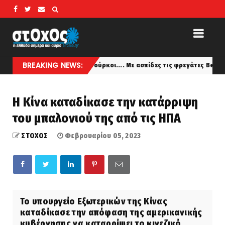
BREAKING NEWS:
Ελάτε τούρκοι.... Με ασπίδες τις φρεγάτες Belharra πρχωράει
hnika
Η Κίνα καταδίκασε την κατάρριψη
του μπαλονιού της από τις ΗΠΑ
ΣΤΟΧΟΣ
Φεβρουαρίου 05, 2023
Το υπουργείο Εξωτερικών της Κίνας
καταδίκασε την απόφαση της αμερικανικής
κυβέρνησης να καταρρίψει το κινεζικό