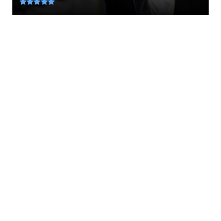
August 09, 2026
AMYNA
Αιγαίο: Πέντε παραβάσεις και επτά
παραβιάσεις χθες από τρία ...
August 09, 2026
LATEST
Προφητεία Σοκ: Ετοιμαστείτε! Αυτά που θα
δουν τα μάτια μας κ...
August 09, 2026
FAVORI
Η Κύπρος τίμησε τους Νεομάρτυρες του
Έθνους, Τάσο Ισαάκ και ...
August 09, 2026
LATEST
ΔΕΝ ΞΕΧΝΑΜΕ...! Σαν σήμερα οι Εγγλέζοι
κρεμάνε τα παλικάρια ...
August 09, 2026
ETHNIKA