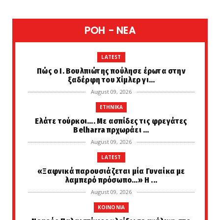
POH - NEA
LATEST
Πώς ο Ι. Βουλπιώτης πούλησε έρωτα στην
ξαδέρφη του Χίμλερ γι...
August 09, 2026
ETHNIKA
Ελάτε τούρκοι.... Με ασπίδες τις φρεγάτες
Belharra πρχωράει ...
August 09, 2026
LATEST
«Ξαφνικά παρουσιάζεται μία Γυναίκα με
λαμπερό πρόσωπο...» Η ...
August 09, 2026
KOINONIA