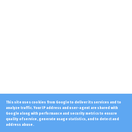
August 08, 2026
AMYNA
Αρχίζουν αν ξεσαλώνουν... Προκλήσεων
συνέχεια στο Αιγαίο από...
August 08, 2026
LATEST
8 ΑΥΓΟΥΣΤΟΥ: Η Γιορτή του Αγίου Αιμιλιανού
του Ομολογητού κα...
August 08, 2026
KOINONIA
Καιρός: Με 40άρια κορυφώνεται το κύμα
ζέστης – Ποιες περιοχέ...
August 08, 2026
PERIVALLON
This site uses cookies from Google to deliver its services and to
analyze traffic. Your IP address and user-agent are shared with
H Θέουτα τρόμαξε τη Βαρκελώνη... ΒΙΝΤΕΟ:
Οχυρώνουν μπαλκόνια...
Google along with performance and security metrics to ensure
quality of service, generate usage statistics, and to detect and
August 07, 2026
address abuse.
Copyright ©
2026 | Εφημερίδα "Στόχος" - Stoxos
LATEST