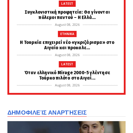
LATEST
Συγκλονιστική προφητεία: Θα γίνονται
πόλεμοι παντού – Η Ελλά...
August 08, 2026
ETHNIKA
Η Τουρκία επιχειρεί νέο «γκριζάρισμα» στο
Αιγαίο και προκαλε...
August 08, 2026
LATEST
Όταν ελληνικό Mirage 2000-5 γλέντησε
Τούρκο πιλότο στο Αιγαί...
August 08, 2026
PERIVALLON
Οργανισμός Ισλαμικής Συνεργασίας:
«Πυλώνας ασφάλειας» η αμυν...
ΔΗΜΟΦΙΛΕΊΣ ΑΝΑΡΤΉΣΕΙΣ
August 08, 2026
LATEST