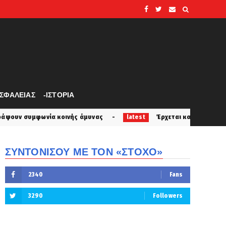
ΑΣΦΑΛΕΙΑΣ
-ΙΣΤΟΡΙΑ
ινής άμυνας
Έρχεται και η σειρά της τουρκίας... Αυτά 
latest
ΣΥΝΤΟΝΙΣΟΥ ΜΕ ΤΟΝ «ΣΤΟΧΟ»
2340
Fans
3290
Followers