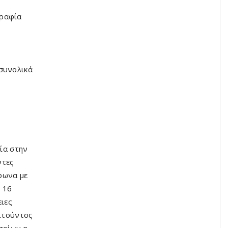
γραφία
ί
συνολικά
κία στην
ντες
φωνα με
 16
ειες
αιτούντος