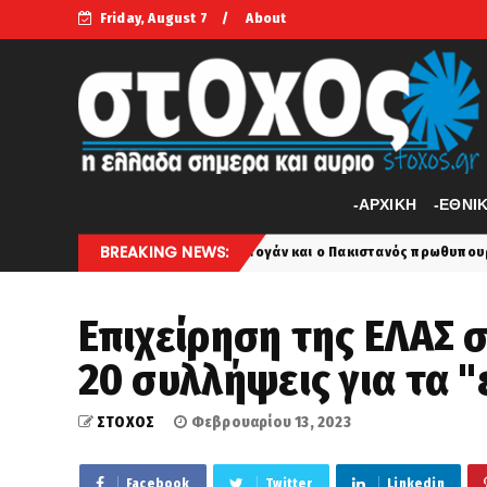
Friday, August 7
About
-APXIKH
-ΕΘΝΙ
BREAKING NEWS:
α σήμερα ο Ερντογάν και ο Πακιστανός πρωθυπουργό! Πληροφορίες ότ
Επιχείρηση της ΕΛΑΣ 
20 συλλήψεις για τα 
ΣΤΟΧΟΣ
Φεβρουαρίου 13, 2023
Facebook
Twitter
Linkedin