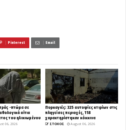
Pinterest
Email
στράς -πτώμα σε
Πυρκαγιές: 325 αυτοψίες κτιρίων στις
αθολογικά αίτια
πληγείσες περιοχές, 118
ατος του ηλικιωμένου
χαρακτηρίστηκαν κόκκινα
st 06, 2026
ΣΤΟΧΟΣ
August 06, 2026