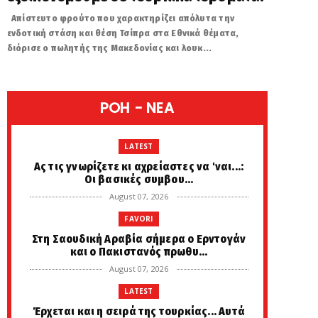
Απίστευτο φρούτο που χαρακτηρίζει απόλυτα την
ενδοτική στάση και θέση Τσίπρα στα Εθνικά θέματα,
διόρισε ο πωλητής της Μακεδονίας και λουκ...
POH - NEA
LATEST
Ας τις γνωρίζετε κι αχρείαστες να 'ναι...:
Οι βασικές συμβου...
August 07, 2026
FAVORI
Στη Σαουδική Αραβία σήμερα ο Ερντογάν
και ο Πακιστανός πρωθυ...
August 07, 2026
LATEST
Έρχεται και η σειρά της τουρκίας... Αυτά