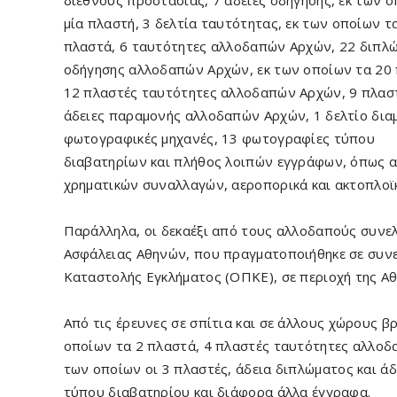
διεθνούς προστασίας, 7 άδειες οδήγησης, εκ των ο
μία πλαστή, 3 δελτία ταυτότητας, εκ των οποίων τ
πλαστά, 6 ταυτότητες αλλοδαπών Αρχών, 22 διπλ
οδήγησης αλλοδαπών Αρχών, εκ των οποίων τα 20
12 πλαστές ταυτότητες αλλοδαπών Αρχών, 9 πλασ
άδειες παραμονής αλλοδαπών Αρχών, 1 δελτίο δια
φωτογραφικές μηχανές, 13 φωτογραφίες τύπου
διαβατηρίων και πλήθος λοιπών εγγράφων, όπως α
χρηματικών συναλλαγών, αεροπορικά και ακτοπλοϊκ
Παράλληλα, οι δεκαέξι από τους αλλοδαπούς συνε
Ασφάλειας Αθηνών, που πραγματοποιήθηκε σε συνε
Καταστολής Εγκλήματος (ΟΠΚΕ), σε περιοχή της Αθ
Από τις έρευνες σε σπίτια και σε άλλους χώρους β
οποίων τα 2 πλαστά, 4 πλαστές ταυτότητες αλλοδα
των οποίων οι 3 πλαστές, άδεια διπλώματος και 
τύπου διαβατηρίου και διάφορα άλλα έγγραφα.