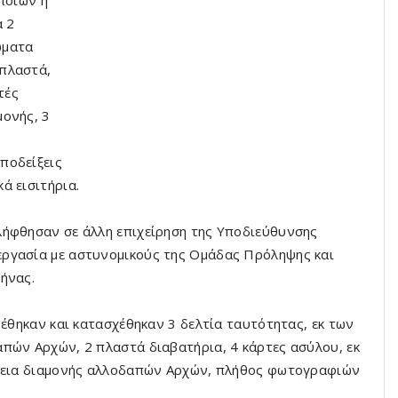
ποίων η
α 2
ώματα
 πλαστά,
τές
μονής, 3
ποδείξεις
ά εισιτήρια.
λήφθησαν σε άλλη επιχείρηση της Υποδιεύθυνσης
ργασία με αστυνομικούς της Ομάδας Πρόληψης και
ήνας.
ρέθηκαν και κατασχέθηκαν 3 δελτία ταυτότητας, εκ των
πών Αρχών, 2 πλαστά διαβατήρια, 4 κάρτες ασύλου, εκ
άδεια διαμονής αλλοδαπών Αρχών, πλήθος φωτογραφιών