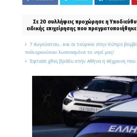
Σε 20 συλλήψεις προχώρησε η Υποδιεύθυν
ειδικής επιχείρησης που πραγματοποιήθηκε 
7 Αυγούστου... και οι τούρκοι στην Κύπρο βομβ
πολιορκούσαν λυσσασμένα το νησί μας!
Έφτασε χθες βράδυ στην Αθήνα η 46χρονη που κ