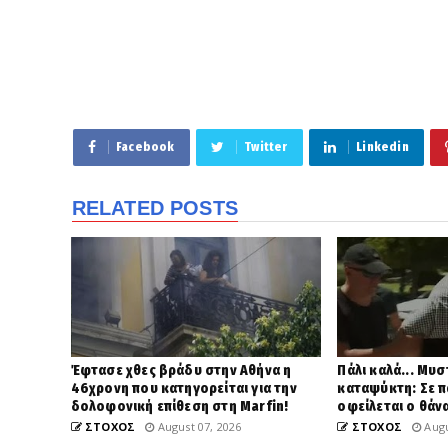
Facebook
Twitter
Linkedin
RELATED POSTS
Έφτασε χθες βράδυ στην Αθήνα η
Πάλι καλά... Μυ
46χρονη που κατηγορείται για την
καταψύκτη: Σε π
δολοφονική επίθεση στη Marfin!
οφείλεται ο θάν
ΣΤΟΧΟΣ
August 07, 2026
ΣΤΟΧΟΣ
Augu