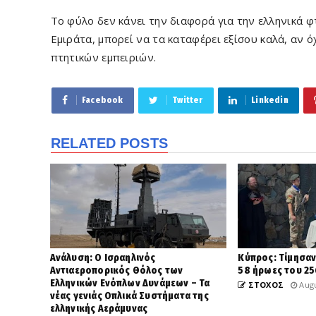
Το φύλο δεν κάνει την διαφορά για την ελληνικά φ
Εμιράτα, μπορεί να τα καταφέρει εξίσου καλά, αν ό
πτητικών εμπειριών.
Facebook
Twitter
Linkedin
RELATED POSTS
Ανάλυση: Ο Ισραηλινός
Κύπρος: Τίμησαν
Αντιαεροπορικός Θόλος των
58 ήρωες του 25
Ελληνικών Ενόπλων Δυνάμεων – Τα
ΣΤΟΧΟΣ
Augu
νέας γενιάς Οπλικά Συστήματα της
ελληνικής Αεράμυνας