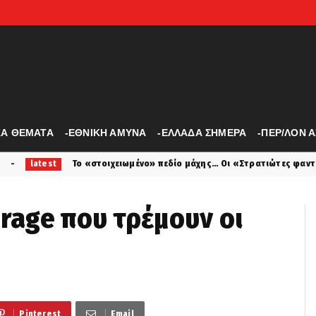
ΚΑ ΘΕΜΑΤΑ
-ΕΘΝΙΚΗ ΑΜΥΝΑ
-ΕΛΛΑΔΑ ΣΗΜΕΡΑ
-ΠΕΡ/ΛΟΝ 
«στοιχειωμένο» πεδίο μάχης… Οι «Στρατιώτες φαντάσματα» πολεμούν
irage που τρέμουν οι
Pinterest
Email