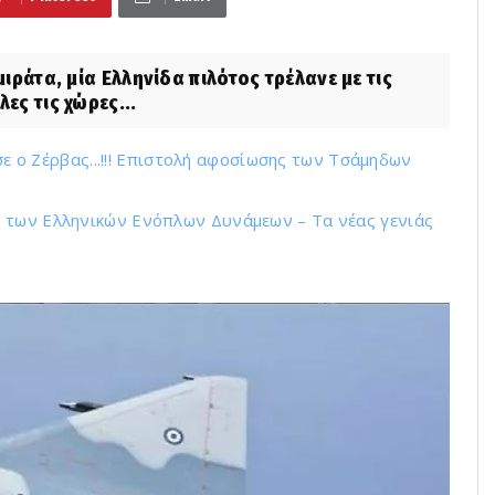
ράτα, μία Ελληνίδα πιλότος τρέλανε με τις
ες τις χώρες...
ισε ο Ζέρβας...!!! Επιστολή αφοσίωσης των Τσάμηδων
ς των Ελληνικών Ενόπλων Δυνάμεων – Τα νέας γενιάς