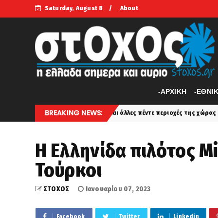
Saturday, August 8
About
-APXIKH
-ΕΘΝΙ
BREAKING NEWS:
ακή σε Αττική και άλλες πέντε περιοχές της χώρας
Το 
latest
Η Ελληνίδα πιλότος M
Τούρκοι
ΣΤΟΧΟΣ
Ιανουαρίου 07, 2023
Facebook
Twitter
Linkedin