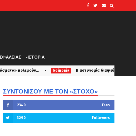
ΑΣΦΑΛΕΙΑΣ
-ΙΣΤΟΡΙΑ
…
Η αστυνομία διαψεύδει ότι τουρίστας θέλησε να πλ
koinonia
ΣΥΝΤΟΝΙΣΟΥ ΜΕ ΤΟΝ «ΣΤΟΧΟ»
2340
Fans
3290
Followers