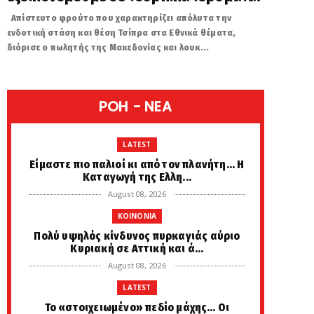
Απίστευτο φρούτο που χαρακτηρίζει απόλυτα την
ενδοτική στάση και θέση Τσίπρα στα Εθνικά θέματα,
διόρισε ο πωλητής της Μακεδονίας και λουκ...
POH - NEA
LATEST
Είμαστε πιο παλιοί κι από τον πλανήτη... Η
Καταγωγή της Ελλη...
August 08, 2026
KOINONIA
Πολύ υψηλός κίνδυνος πυρκαγιάς αύριο
Κυριακή σε Αττική και ά...
August 08, 2026
LATEST
Το «στοιχειωμένο» πεδίο μάχης… Οι