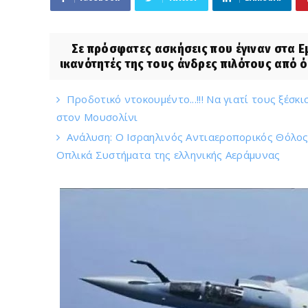
Σε πρόσφατες ασκήσεις που έγιναν στα Εμι
ικανότητές της τους άνδρες πιλότους από όλ
Προδοτικό ντοκουμέντο...!!! Να γιατί τους ξέσκ
στον Μουσολίνι
Ανάλυση: Ο Ισραηλινός Αντιαεροπορικός Θόλο
Οπλικά Συστήματα της ελληνικής Αεράμυνας