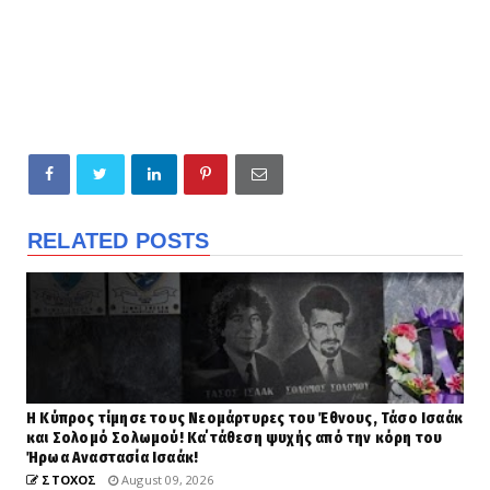
RELATED POSTS
Η Κύπρος τίμησε τους Νεομάρτυρες του Έθνους, Τάσο Ισαάκ
και Σολομό Σολωμού! Κα΄τάθεση ψυχής από την κόρη του
Ήρωα Αναστασία Ισαάκ!
ΣΤΟΧΟΣ
August 09, 2026