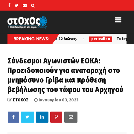
BREAKING NEWS:
Της Γης Πριν Από 22 Αιώνες.
Το Ισραήλ ανησυχεί γι
perivallon
Σύνδεσμοι Αγωνιστών ΕΟΚΑ:
Προειδοποιούν για αναταραχή στο
μνημόσυνο Γρίβα και πρόθεση
βεβήλωσης του τάφου του Αρχηγού
ΣΤΟΧΟΣ
Ιανουαρίου 03, 2023