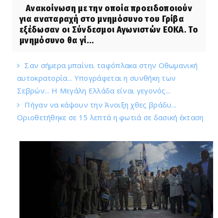
Ανακοίνωση με την οποία προειδοποιούν
για αναταραχή στο μνημόσυνο του Γρίβα
εξέδωσαν οι Σύνδεσμοι Αγωνιστών ΕΟΚΑ. Το
μνημόσυνο θα γί...
Σαν σήμερα μπαίνει ταφόπλακα στην Οθωμανική
αυτοκρατορία... Υπογράφεται η συνθήκη των
Σεβρών... Η Μεγάλη Ελλάδα είναι γεγονός...
Πήγαν να κάψουν την Άνοιξη χθες βράδυ...
Οριοθετήθηκε σε 15 λεπτά η φωτιά σε δασική έκταση