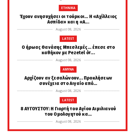
ETHNIKA
Έχουν ανησυχήσει οι τούρκοι... Η «Αχίλλειος
Ασπίδα» και η «Α...
August 08, 2026
LATEST
Ο ήρωας Θανάσης Μπεσλεμές... έπεσε στο
καθήκον με Pezetel ότ...
August 08, 2026
AMYNA
Αρχίζουν αν ξεσαλώνουν... Προκλήσεων
συνέχεια στο Αιγαίο από...
August 08, 2026
LATEST
8 ΑΥΓΟΥΣΤΟΥ: Η Γιορτή του Αγίου Αιμιλιανού
του Ομολογητού κα...
August 08, 2026
KOINONIA