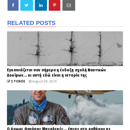
RELATED POSTS
Eγκαινιάζεται σαν σήμερα η ένδοξη σχολή Ναυτικών
Δοκίμων... κι αυτή εδώ είναι η ιστορία της
ΣΤΟΧΟΣ
August 08, 2026
Ο ήρωας Θανάσης Μπεσλεμές... έπεσε στο καθήκον με