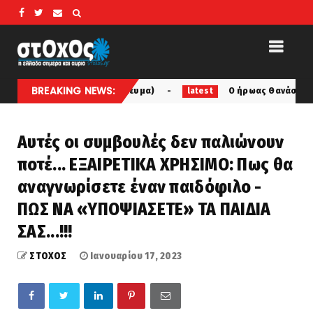
BREAKING NEWS:
ό δημοσίευμα)
Ο ήρωας Θανάσης Μπεσλεμές... έπεσε στο
latest
Αυτές οι συμβουλές δεν παλιώνουν
ποτέ... ΕΞΑΙΡΕΤΙΚΑ ΧΡΗΣΙΜΟ: Πως θα
αναγνωρίσετε έναν παιδόφιλο -
ΠΩΣ ΝΑ «ΥΠΟΨΙΑΣΕΤΕ» ΤΑ ΠΑΙΔΙΑ
ΣΑΣ...!!!
ΣΤΟΧΟΣ
Ιανουαρίου 17, 2023