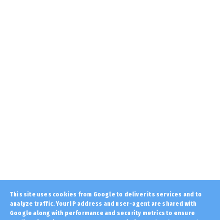
Πως θα είχε εξελιχθεί η Ιστορία αν δεν
«έπεφτε» η Βυζαντινή ...
August 06, 2026
STOXOS
Μάτι: «Αμέριστη συμπαράσταση» στα
θύματα των φετινών πυρκαγι...
August 06, 2026
LATEST
ΒΟΡΕΙΟΣ ΗΠΕΙΡΟΣ: Επιστολή Άγγλου
Συνταγματάρχη το 1913: «Στη...
August 06, 2026
KOINONIA
Έρχεται το πρώτο κύμα υψηλών
θερμοκρασιών του Αυγούστου, έως...
August 06, 2026
LATEST
This site uses cookies from Google to deliver its services and to
Πώς θα ήταν η ζωή στον πλανήτη μετά από
analyze traffic. Your IP address and user-agent are shared with
έναν πυρηνικό πόλεμο...
Google along with performance and security metrics to ensure