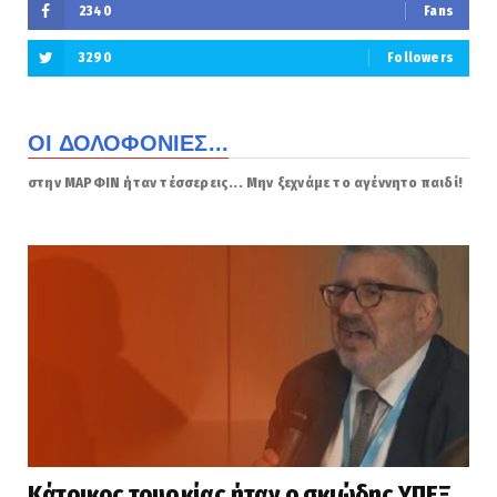
2340
Fans
3290
Followers
ΟΙ ΔΟΛΟΦΟΝΙΕΣ...
στην ΜΑΡΦΙΝ ήταν τέσσερεις... Μην ξεχνάμε το αγέννητο παιδί!
Κάτοικος τουρκίας ήταν ο σκιώδης ΥΠΕΞ