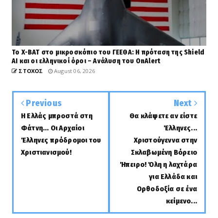
Το X-BAT στο μικροσκόπιο του ΓΕΕΘΑ: Η πρόταση της Shield
AI και οι ελληνικοί όροι – Ανάλυση του OnAlert
ΣΤΟΧΟΣ
August 06, 2026
Previous
Next
Η Ελλάς μπροστά στη
Θα κλάψετε αν είστε
Φάτνη... Οι Αρχαίοι
Έλληνες...
Έλληνες πρόδρομοι του
Χριστούγεννα στην
Χριστιανισμού!
Σκλαβωμένη Βόρειο
Ήπειρο! Όλη η λαχτάρα
για Ελλάδα και
Ορθοδοξία σε ένα
κείμενο...