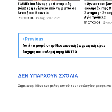
FLAME: Ισοδύναμη με 6 ατομικές
«Άγνωστοι» βαν
βόμβες η ενέργεια από τη φωτιά σε
εκκλησάκι της 
Αττική και Βοιωτία
Σωτήρος - Σπασμ
Αγία Τράπεζα
ΣΤΟΧΟΣ
August 07, 2026
ΣΤΟΧΟΣ
Augu
Previous
Γιατί τα μωρά στην Μεσαιωνική ζωγραφική είχαν
άσχημη και σκληρή όψη; ΒΙΝΤΕΟ
ΔΕΝ ΥΠΆΡΧΟΥΝ ΣΧΌΛΙΑ
Σημείωση: Μόνο ένα μέλος αυτού του ιστολογίου μπορεί να 