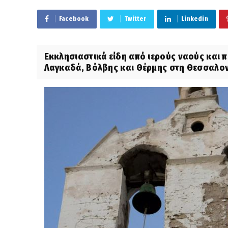
Facebook
Twitter
Linkedin
Eκκλησιαστικά είδη από ιερούς ναούς και 
Λαγκαδά, Βόλβης και Θέρμης στη Θεσσαλονί