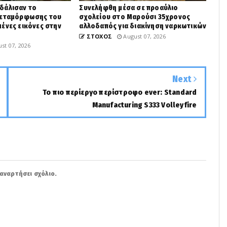
δάλισαν το
Συνελήφθη μέσα σε προαύλιο
Μεταμόρφωσης του
σχολείου στο Μαρούσι 35χρονος
ένες εικόνες στην
αλλοδαπός για διακίνηση ναρκωτικών
ΣΤΟΧΟΣ
August 07, 2026
st 07, 2026
Next
Το πιο περίεργο περίστροφο ever: Standard
Manufacturing S333 Volleyfire
αναρτήσει σχόλιο.