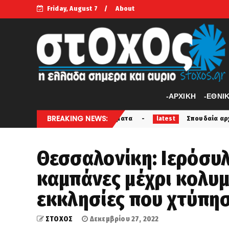
Friday, August 7
About
-APXIKH
-ΕΘΝΙ
BREAKING NEWS:
γκαθωτά συρματοπλέγματα
Σπουδαία αρχαιολογική ανακ
latest
Θεσσαλονίκη: Ιερόσυ
καμπάνες μέχρι κολυμ
εκκλησίες που χτύπη
ΣΤΟΧΟΣ
Δεκεμβρίου 27, 2022