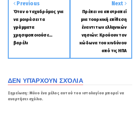
Previous
Next
Όταν ο ταχυδρόμος για
Πρέπει να αποτραπεί
να μοιράσει τα
μια τουρκική επίθεση
γράμματα
έναντι των ελληνικών
χρησιμοποιούσε…
νησιών: Κρούουν τον
βαρέλι
κώδωνα του κινδύνου
από τις ΗΠΑ
ΔΕΝ ΥΠΆΡΧΟΥΝ ΣΧΌΛΙΑ
Σημείωση: Μόνο ένα μέλος αυτού του ιστολογίου μπορεί να
αναρτήσει σχόλιο.