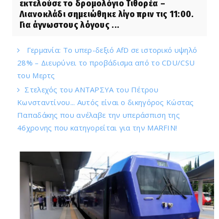
εκτελούσε το δρομολόγιο Τιθορέα –
Λιανοκλάδι σημειώθηκε λίγο πριν τις 11:00.
Για άγνωστους λόγους ...
Γερμανία: Το υπερ-δεξιό AfD σε ιστορικό υψηλό
28% – Διευρύνει το προβάδισμα από το CDU/CSU
του Μερτς
Στελεχός του ΑΝΤΑΡΣΥΑ του Πέτρου
Κωνσταντίνου... Αυτός είναι ο δικηγόρος Κώστας
Παπαδάκης που ανέλαβε την υπεράσπιση της
46χρονης που κατηγορείται για την MARFIN!