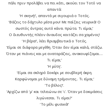
πάλι πριν προλάβει να πει κάτι, ακούει τον Τοτό να
απαντά:
‘Η σκηνή!’, απαντά με σιγουριά ο Τοτός.
‘Βάζεις το δάχτυλο μέσα μου! Με παίζεις νευρικά! Ο
σωστός άντρας αυτό κάνει πρώτα. Τι είμαι;’
Ο διευθυντής πλέον άναυδος κοιτάζει σα χαμένος!
‘Η βέρα!’, λέει θριαμβευτικά ο Τοτός.
‘Είμαι σε διάφορα μεγέθη. Όταν δεν είμαι καλά, στάζω.
Όταν με πιάνεις και με αναταράζεις, ανακουφίζομαι….
Τι είμαι;’
‘Η μύτη’.
‘Είμαι σα σκληρό δοκάρι με σουβλερή άκρη.
Καρφώνομαι με δύναμη τρέμοντας.. Τι είμαι;’
‘Το βέλος!’.
‘Αρχίζω από ‘μ’ και τελειώνω σε ‘ι’. Όταν με δοκιμάσεις
λιγώνεσαι. Τι είμαι?’
‘Το μέλι φυσικά!’