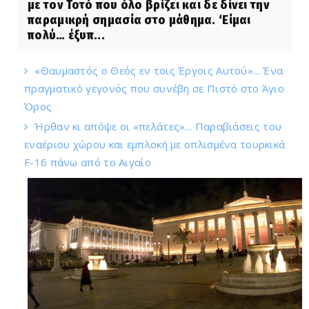
με τον Τοτό που όλο βρίζει και δε δίνει την
παραμικρή σημασία στο μάθημα. ‘Είμαι
πολύ… έξυπ...
«Θαυμαστός ο Θεός εν τοις Έργοις Αυτού»... Ένα
πραγματικό γεγονός που συνέβη σε Πιστό στο Άγιο
Όρος
Ήρθαν κι απόψε οι «πελάτες»... Παραβιάσεις του
εναέριου χώρου και εμπλοκή με οπλισμένα τουρκικά
F-16 πάνω από το Αιγαίο