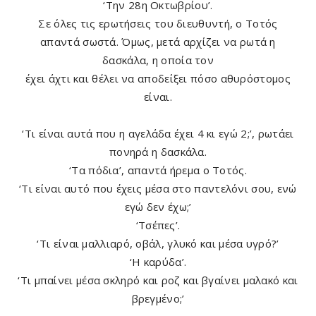
‘Την 28η Οκτωβρίου’.
Σε όλες τις ερωτήσεις του διευθυντή, ο Τοτός
απαντά σωστά. Όμως, μετά αρχίζει να ρωτά η
δασκάλα, η οποία τον
έχει άχτι και θέλει να αποδείξει πόσο αθυρόστομος
είναι.
‘Τι είναι αυτά που η αγελάδα έχει 4 κι εγώ 2;’, ρωτάει
πονηρά η δασκάλα.
‘Τα πόδια’, απαντά ήρεμα ο Τοτός.
‘Τι είναι αυτό που έχεις μέσα στο παντελόνι σου, ενώ
εγώ δεν έχω;’
‘Τσέπες’.
‘Τι είναι μαλλιαρό, οβάλ, γλυκό και μέσα υγρό?’
‘Η καρύδα’.
‘Τι μπαίνει μέσα σκληρό και ροζ και βγαίνει μαλακό και
βρεγμένο;’