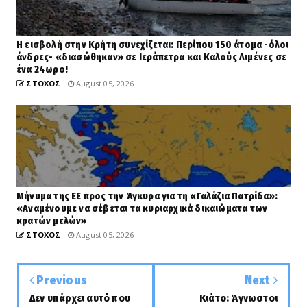
Η εισβολή στην Κρήτη συνεχίζεται: Περίπου 150 άτομα -όλοι
άνδρες- «διασώθηκαν» σε Ιεράπετρα και Καλούς Λιμένες σε
ένα 24ωρο!
ΣΤΟΧΟΣ
August 05, 2026
Μήνυμα της ΕΕ προς την Άγκυρα για τη «Γαλάζια Πατρίδα»:
«Αναμένουμε να σέβεται τα κυριαρχικά δικαιώματα των
κρατών μελών»
ΣΤΟΧΟΣ
August 05, 2026
Previous
Next
Δεν υπάρχει αυτό που
Κιάτο: Άγνωστοι