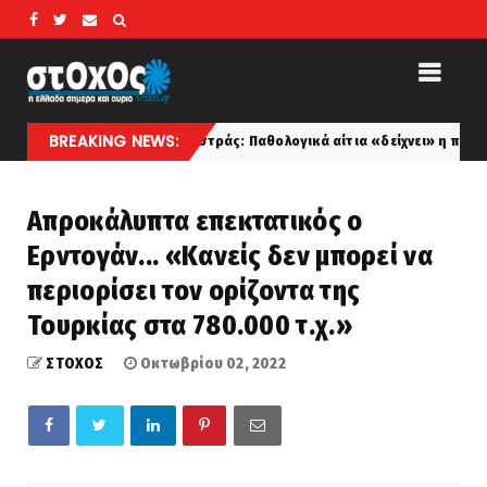
BREAKING NEWS:
Μυστράς: Παθολογικά αίτια «δείχνει» η πρώτη ιατροδικαστ
koinonia
Απροκάλυπτα επεκτατικός ο
Ερντογάν... «Κανείς δεν μπορεί να
περιορίσει τον ορίζοντα της
Τουρκίας στα 780.000 τ.χ.»
ΣΤΟΧΟΣ
Οκτωβρίου 02, 2022