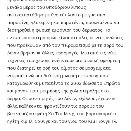
μεγάλο μέρος του υποδόριου λίπους
αντικαταστάθηκε με ένα εύπλαστο μείγμα από
παραφίνη, γλυκερίνη και καροτένια, προκειμένου να
διατηρηθεί η φυσική εμφάνιση του δέρματος. Το
εντυπωσιακότερο όμως είναι ότι όλες οι νέες γνώσεις
που προέκυψαν από τον πειραματισμό με τη σορό του
Λένιν βρήκαν κι άλλες εφαρμογές. Μία από τις νέες
τεχνικές ταρίχευσης ενέπνευσε μια ρωσική εφεύρεση
που διατηρεί τη ροή του αίματος σε μοσχεύματα
νεφρού, ενώ μια δεύτερη ρωσική εφεύρεση που
κατοχυρώθηκε με πατέντα το 2002 έδωσε το «πρώτο
και μόνο» τεστ μέτρησης της χοληστερόλης στο
δέρμα. Οι συντηρητές του Λένιν, εξάλλου, έχουν κι
άλλα καθήκοντα: φροντίζουν τις σορούς του
βιετναμέζου ηγέτη Χο Τσι Μινχ, του βορειοκορεάτη
ηγέτη Κιμ Ιλ-Σουνγκ και του γιου του Κιμ Γιονγκ-Ιλ.