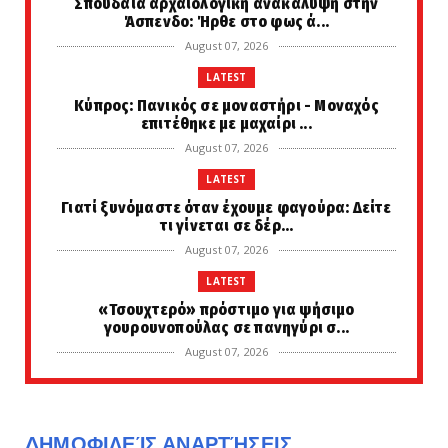
Σπουδαία αρχαιολογική ανακάλυψη στην
Άσπενδο: Ήρθε στο φως ά...
August 07, 2026
LATEST
Κύπρος: Πανικός σε μοναστήρι - Μοναχός
επιτέθηκε με μαχαίρι ...
August 07, 2026
LATEST
Γιατί ξυνόμαστε όταν έχουμε φαγούρα: Δείτε
τι γίνεται σε δέρ...
August 07, 2026
LATEST
«Τσουχτερό» πρόστιμο για ψήσιμο
γουρουνοπούλας σε πανηγύρι σ...
August 07, 2026
LATEST
Μεταποκαλυπτικό σενάριο... Έτσι θα είναι η
ζωή μετά την ολοκ...
ΔΗΜΟΦΙΛΕΊΣ ΑΝΑΡΤΉΣΕΙΣ