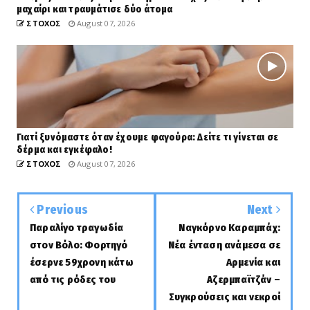
μαχαίρι και τραυμάτισε δύο άτομα
ΣΤΟΧΟΣ
August 07, 2026
Γιατί ξυνόμαστε όταν έχουμε φαγούρα: Δείτε τι γίνεται σε
δέρμα και εγκέφαλο!
ΣΤΟΧΟΣ
August 07, 2026
Previous
Next
Παραλίγο τραγωδία
Ναγκόρνο Καραμπάχ:
στον Βόλο: Φορτηγό
Νέα ένταση ανάμεσα σε
έσερνε 59χρονη κάτω
Αρμενία και
από τις ρόδες του
Αζερμπαϊτζάν –
Συγκρούσεις και νεκροί