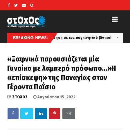
BREAKING NEWS:
ερ; Δείτε την απάντηση σε ένα συγκινητικό βίντεο!
F
koinonia
«Ξαφνικά παρουσιάζεται μία
Γυναίκα με λαμπερό πρόσωπο...»Η
«επίσκεψη» της Παναγίας στον
Γέροντα Παΐσιο
ΣΤΟΧΟΣ
Αυγούστου 15, 2022