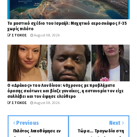
Το μυστικό σχέδιο του Ισραήλ: Μαχητικό αεροσκάφος F-35
χωρίς πιλότο
ΣΤΟΧΟΣ
August 08, 2026
Ο «Δράκος» του Λονδίνου: 40χρονος με προβλήματα
όρασης σκότωνε και βίαζε γυναίκες, η αστυνομία τον είχε
συλλάβει και τον άφησε ελεύθερο
ΣΤΟΧΟΣ
August 08, 2026
Previous
Next
Πιλότος λιποθύμησε εν
Tώρα... Τραγωδία στη