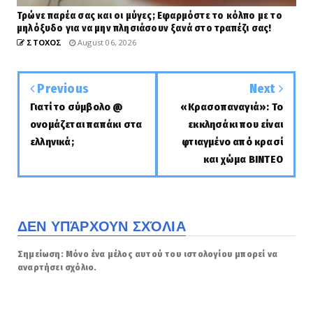
Τρώνε παρέα σας και οι μύγες; Εφαρμόστε το κόλπο με το
μηλόξυδο για να μην πλησιάσουν ξανά στο τραπέζι σας!
ΣΤΟΧΟΣ
August 06, 2026
Previous
Next
Γιατί το σύμβολο @
«Κρασοπαναγιά»: Το
ονομάζεται παπάκι στα
εκκλησάκι που είναι
ελληνικά;
φτιαγμένο από κρασί
και χώμα ΒΙΝΤΕΟ
ΔΕΝ ΥΠΆΡΧΟΥΝ ΣΧΌΛΙΑ
Σημείωση: Μόνο ένα μέλος αυτού του ιστολογίου μπορεί να
αναρτήσει σχόλιο.