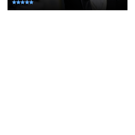
August 06, 2026
LATEST
Ένας πρώην κλέφτης μας δίνει 10 συμβουλές
για να μην κλέψουν...
August 06, 2026
KOINONIA
Δύο συλλήψεις για τον άνδρα που βρέθηκε
νεκρός σε όχημα στα ...
August 06, 2026
LATEST
ΜΑΣ ΑΦΟΡΑ ΟΛΟΥΣ... Πώς νιώθει ένα άτομο με
Αλτσχάιμερ; Δείτε...
August 06, 2026
AMYNA
Ο Στρατός ΣΩΖΕΙ... Έτσι βούτηξαν οι Ένοπλες
Δυνάμεις μέσα στ...
August 06, 2026
KOINONIA