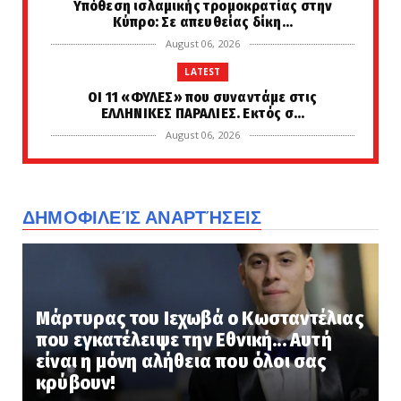
Υπόθεση ισλαμικής τρομοκρατίας στην
Κύπρο: Σε απευθείας δίκη...
August 06, 2026
LATEST
ΟΙ 11 «ΦΥΛΕΣ» που συναντάμε στις
ΕΛΛΗΝΙΚΕΣ ΠΑΡΑΛΙΕΣ. Εκτός σ...
August 06, 2026
FAVORI
Zητάμε -και θα πάρουμε- μερικές
εκατοντάδες Stryker για το Σ...
ΔΗΜΟΦΙΛΕΊΣ ΑΝΑΡΤΉΣΕΙΣ
August 06, 2026
LATEST
«ΘΕΕ ΜΟΥ, ΠΟΣΟΥΣ ΣΚΟΤΩΣΑΜΕ ΜΟΛΙΣ ΤΩΡΑ!»
Οι διάλογοι μετά την...
Μάρτυρας του Ιεχωβά ο Κωσταντέλιας
August 06, 2026
που εγκατέλειψε την Εθνική... Αυτή
KOINONIA
είναι η μόνη αλήθεια που όλοι σας
Μυστράς: Παθολογικά αίτια «δείχνει» η
κρύβουν!
πρώτη ιατροδικαστική ε...