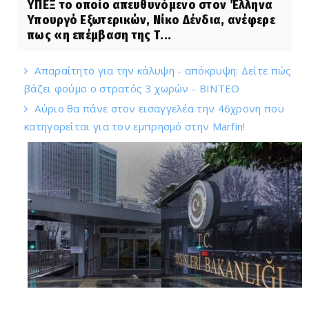
ΥΠΕΞ το οποίο απευθυνόμενο στον Έλληνα
Υπουργό Εξωτερικών, Νίκο Δένδια, ανέφερε
πως «η επέμβαση της Τ...
Απαραίτητο για την κάλυψη - απόκρυψη: Δείτε πώς
βάζει φούμο ο στρατός 3 χωρών - ΒΙΝΤΕΟ
Αύριο θα πάνε στον εισαγγελέα την 46χρονη που
κατηγορείται για τον εμπρησμό στην Marfin!