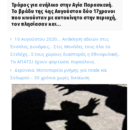
Τρόμος για ανήλικο στην Αγία Παρασκευή.
Το βράδυ της 4ης Αυγούστου δύο 17χρονοι
που κινούνταν με αυτοκίνητο στην περιοχή,
τον πλησίασαν και...
10 Αυγούστου 2020.... Ανάκληση αδειών στις
Ένοπλες Δυνάμεις... Στις Μονάδες τους όλα τα
Στελέχη... Στους χώρους διασποράς η Εθνοφυλακή...
Τα ΑΠΑΤΣΙ έχουν φορτώσει πυραύλους
Δερύνεια: Μοτοπορεία μνήμης για Ισαάκ και
Σολωμού – 30 χρόνια χωρίς δικαίωση