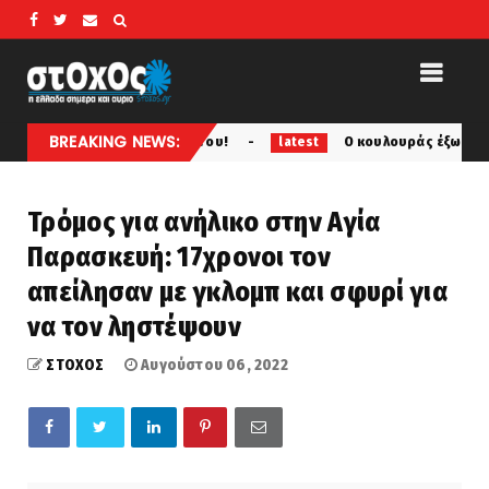
BREAKING NEWS:
 του κόμματος του!
Ο κουλουράς έξω απ΄το Στρατόπεδο 
latest
Τρόμος για ανήλικο στην Αγία
Παρασκευή: 17χρονοι τον
απείλησαν με γκλομπ και σφυρί για
να τον ληστέψουν
ΣΤΟΧΟΣ
Αυγούστου 06, 2022