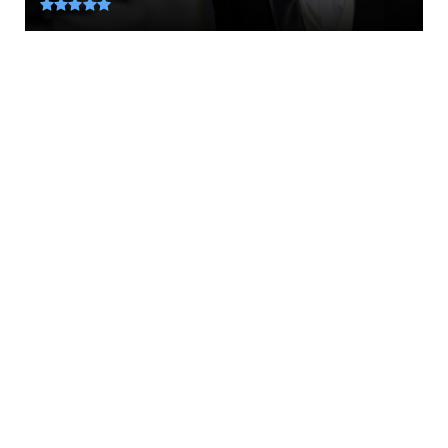
August 10, 2026
ETHNIKA
Δερύνεια: Μοτοπορεία μνήμης για Ισαάκ και
Σολωμού – 30 χρόνι...
August 10, 2026
HISTORY
Σαν σήμερα μπαίνει ταφόπλακα στην
Οθωμανική αυτοκρατορία... ...
August 10, 2026
KOINONIA
Πήγαν να κάψουν την Άνοιξη χθες βράδυ...
Οριοθετήθηκε σε 15 ...
August 10, 2026
LATEST
10 Αυγούστου: Εορτή των Αγίων Λαυρεντίου,
Ξύστου και Ιππολύτ...
August 10, 2026
LATEST