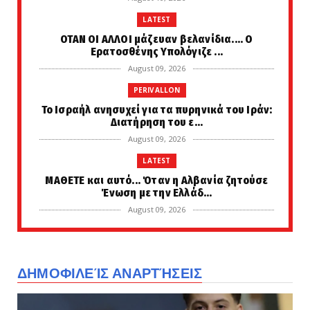
LATEST
ΟΤΑΝ ΟΙ ΑΛΛΟΙ μάζευαν βελανίδια.... Ο
Ερατοσθένης Υπολόγιζε ...
August 09, 2026
PERIVALLON
Το Ισραήλ ανησυχεί για τα πυρηνικά του Ιράν:
Διατήρηση του ε...
August 09, 2026
LATEST
ΜΑΘΕΤΕ και αυτό... Όταν η Αλβανία ζητούσε
Ένωση με την Ελλάδ...
August 09, 2026
LATEST
Ηλεία: Μαίνεται η φωτιά στο Μουζάκι –
Ενισχύθηκαν εκ νέου οι...
ΔΗΜΟΦΙΛΕΊΣ ΑΝΑΡΤΉΣΕΙΣ
August 09, 2026
LATEST