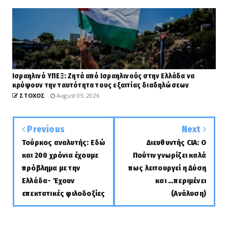
Ισραηλινό ΥΠΕΞ: Ζητά από Ισραηλινούς στην Ελλάδα να
κρύψουν την ταυτότητα τους εξαιτίας διαδηλώσεων
ΣΤΟΧΟΣ
August 09, 2026
Previous
Next
Τούρκος αναλυτής: Εδώ
Διευθυντής CIA: Ο
και 200 χρόνια έχουμε
Πούτιν γνωρίζει καλά
πρόβλημα με την
πως λειτουργεί η Δύση
Ελλάδα- Έχουν
και …περιμένει
επεκτατικές φιλοδοξίες
(Ανάλυση)