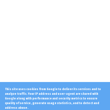
August 09, 2026
KOINONIA
Σε επιφυλακή η Πυροσβεστική... Σε εφαρμογή
το 2ο στάδιο επι...
August 09, 2026
LATEST
Αυτά είναι τα 10 ΠΕΙΡΑΜΑΤΑ που
πραγματοποιούνται και θα μπορ...
August 09, 2026
KOINONIA
Σκιάθος: 15χρονος κατήγγειλε 17χρονο για
σεξουαλική κακοποίη...
August 09, 2026
LATEST
This site uses cookies from Google to deliver its services and to
«Γίνεσαι μουσουλμάνος μπρε ;» ΚΥΠΡΟΣ
analyze traffic. Your IP address and user-agent are shared with
1974... Έλληνας ΝΕΟΜΑΡΤ...
Google along with performance and security metrics to ensure
quality of service, generate usage statistics, and to detect and
August 09, 2026
address abuse.