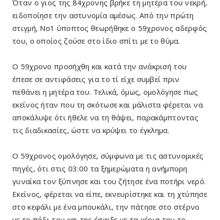
Όταν ο γιος της 84χρονης βρήκε τη μητέρα του νεκρή,
ειδοποίησε την αστυνομία αμέσως. Από την πρώτη
στιγμή, Νο1 ύποπτος θεωρήθηκε ο 59χρονος αδερφός
του, ο οποίος ζούσε στο ίδιο σπίτι με το θύμα.
Ο 59χρονο προσήχθη και κατά την ανάκρισή του
έπεσε σε αντιφάσεις για το τί είχε συμβεί πριν
πεθάνει η μητέρα του. Τελικά, όμως, ομολόγησε πως
εκείνος ήταν που τη σκότωσε και μάλιστα φέρεται να
αποκάλυψε ότι ήθελε να τη θάψει, παρακάμπτοντας
τις διαδικασίες, ώστε να κρύψει το έγκλημα.
Ο 59χρονος ομολόγησε, σύμφωνα με τις αστυνομικές
πηγές, ότι στις 03:00 τα ξημερώματα η ανήμπορη
γυναίκα τον ξύπνησε και του ζήτησε ένα ποτήρι νερό.
Εκείνος, φέρεται να είπε, εκνευρίστηκε και τη χτύπησε
στο κεφάλι με ένα μπουκάλι, την πάτησε στο στέρνο
με το πόδι του και της έσφιξε με τα χέρια του το