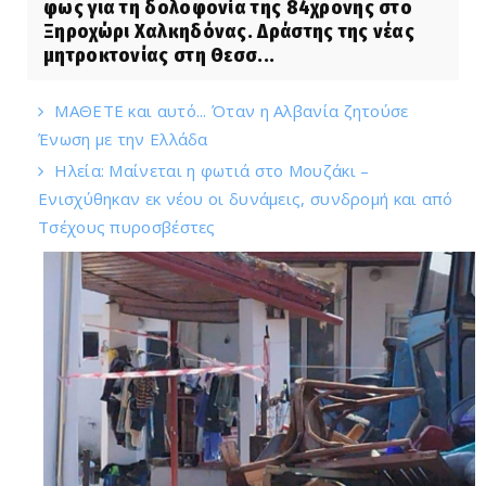
φως για τη δολοφονία της 84χρονης στο
Ξηροχώρι Χαλκηδόνας. Δράστης της νέας
μητροκτονίας στη Θεσσ...
ΜΑΘΕΤΕ και αυτό... Όταν η Αλβανία ζητούσε
Ένωση με την Ελλάδα
Ηλεία: Μαίνεται η φωτιά στο Μουζάκι –
Ενισχύθηκαν εκ νέου οι δυνάμεις, συνδρομή και από
Τσέχους πυροσβέστες