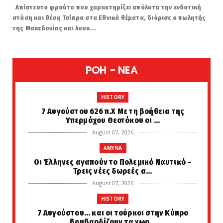
Απίστευτο φρούτο που χαρακτηρίζει απόλυτα την ενδοτική
στάση και θέση Τσίπρα στα Εθνικά θέματα, διόρισε ο πωλητής
της Μακεδονίας και λουκ...
POH - NEA
HISTORY
7 Αυγούστου 626 π.Χ Με τη βοήθεια της
Υπερμάχου Θεοτόκου οι ...
August 07, 2026
AMYNA
Οι Έλληνες αγαπούν το Πολεμικό Ναυτικό –
Τρεις νέες δωρεές α...
August 07, 2026
HISTORY
7 Αυγούστου... και οι τούρκοι στην Κύπρο
βομβαρδίζουν τα χωρ...