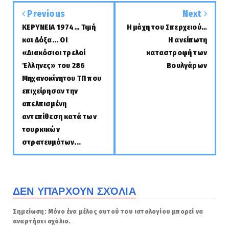
Previous
Next
ΚΕΡΥΝΕΙΑ 1974… Τιμή
H μάχη του Σπερχειού…
και Δόξα... ΟΙ
Η ανείπωτη
«Διακόσιοι τρελοί
καταστροφή των
Έλληνες» του 286
Βουλγάρων
Μηχανοκίνητου ΤΠ που
επιχείρησαν την
απελπισμένη
αντεπίθεση κατά των
τουρκικών
στρατευμάτων...
ΔΕΝ ΥΠΆΡΧΟΥΝ ΣΧΌΛΙΑ
Σημείωση: Μόνο ένα μέλος αυτού του ιστολογίου μπορεί να
αναρτήσει σχόλιο.