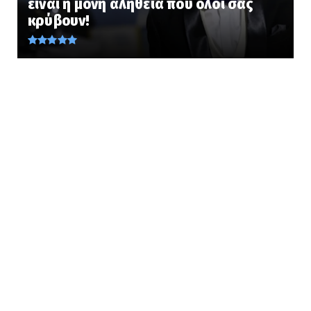
είναι η μόνη αλήθεια που όλοι σας
Τι φαγητά έτρωγαν οι κάτοικοι του Ελλαδικού
κρύβουν!
χώρου 9.000 ΧΡΟΝ...
August 08, 2026
KOINONIA
Φυλάκιση 15 μηνών στη Βρετανίδα που
μέθυσε με την 15χρονη κό...
August 08, 2026
UNCATEGORIZED
«Ολίγοι πόντοι έμειναν να βγει το σπαθί από
το θηκάρι... » Τ...
August 08, 2026
KOINONIA
Ανησυχία από το ξέσπασμα του ιού του
Δυτικού Νείλου με κρούσ...
August 08, 2026
LATEST
Το συγκλονιστικό θαύμα της Παναγίας που
τάραξε τις μουσουλμα...