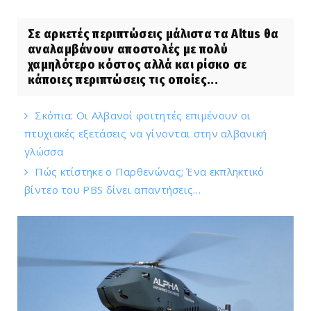
Σε αρκετές περιπτώσεις μάλιστα τα Altus θα
αναλαμβάνουν αποστολές με πολύ
χαμηλότερο κόστος αλλά και ρίσκο σε
κάποιες περιπτώσεις τις οποίες...
Σκόπια: Οι Αλβανοί φοιτητές επιμένουν οι
πτυχιακές εξετάσεις να γίνονται στην αλβανική
γλώσσα
Πώς κτίστηκε ο Παρθενώνας; Ένα εκπληκτικό
βίντεο του PBS δίνει απαντήσεις…