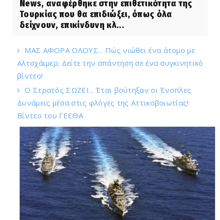
News, αναφέρθηκε στην επιθετικότητα της
Τουρκίας που θα επιδιώξει, όπως όλα
δείχνουν, επικίνδυνη κλ...
ΜΑΣ ΑΦΟΡΑ ΟΛΟΥΣ... Πώς νιώθει ένα άτομο με
Αλτσχάιμερ; Δείτε την απάντηση σε ένα συγκινητικό
βίντεο!
Ο Στρατός ΣΩΖΕΙ... Έτσι βούτηξαν οι Ένοπλες
Δυνάμεις μέσα στις φλόγες της Αττικοβοιωτίας!
Βίντεο του ΓΕΕΘΑ