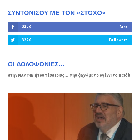
ΣΥΝΤΟΝΙΣΟΥ ΜΕ ΤΟΝ «ΣΤΟΧΟ»
2340
Fans
3290
Followers
ΟΙ ΔΟΛΟΦΟΝΙΕΣ...
στην ΜΑΡΦΙΝ ήταν τέσσερεις... Μην ξεχνάμε το αγέννητο παιδί!