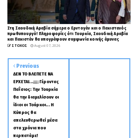
Στη Σαουδική Αραβία σήμερα ο Ερντογάν και ο Πακιστανός
πρωθυπουργό! Πληροφορίες ότι Τουρκία, Σαουδική Αραβία
και Πακιστάν θα υπογράψουν συμφωνία κοινής άμυνας
ΣΤΟΧΟΣ
August 07, 2026
Previous
ΔΕΝ ΤΟ ΒΛΕΠΕΤΕ ΝΑ
ΕΡΧΕΤΑΙ...;;;; Γέροντας
Παΐσιος: Την Τουρκία
θα την διαμελίσουν οι
ίδιοι οι Τούρκοι... Η
Κύπρος θα
απελευθερωθεί μέσα
στα χρόνια που
περπατάμε!