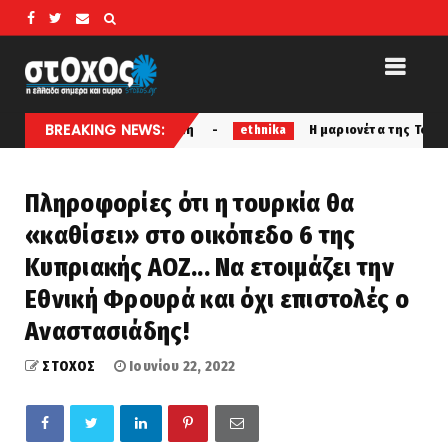
BREAKING NEWS:
ει σε ανήλικη
Η μαριονέτα της Τουρκίας Έρχιουρμαν 
ethnika
Πληροφορίες ότι η τουρκία θα
«καθίσει» στο οικόπεδο 6 της
Κυπριακής ΑΟΖ... Να ετοιμάζει την
Εθνική Φρουρά και όχι επιστολές ο
Αναστασιάδης!
ΣΤΟΧΟΣ
Ιουνίου 22, 2022