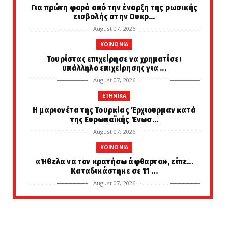
Για πρώτη φορά από την έναρξη της ρωσικής
εισβολής στην Ουκρ...
August 07, 2026
KOINONIA
Τουρίστας επιχείρησε να χρηματίσει
υπάλληλο επιχείρησης για ...
August 07, 2026
ETHNIKA
Η μαριονέτα της Τουρκίας Έρχιουρμαν κατά
της Ευρωπαϊκής Ένωσ...
August 07, 2026
KOINONIA
«Ήθελα να τον κρατήσω άφθαρτο», είπε...
Καταδικάστηκε σε 11 ...
August 07, 2026
AMYNA
Ελληνικοί δορυφόροι και μικροδορυφόροι για
στρατιωτική χρήση...