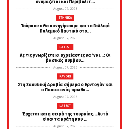
ονομάζεται και Περιβόλι τ...
August 07, 2026
ETHNIKA
Τούρκοι: «Θα κυνηγήσουμε και το Γαλλικό
Πολεμικό Ναυτικό στο...
August 07, 2026
LATEST
Ας τις γνωρίζετε κι αχρείαστες να 'ναι...: Οι
βασικές συμβου...
August 07, 2026
FAVORI
Στη Σαουδική Αραβία σήμερα ο Ερντογάν και
ο Πακιστανός πρωθυ...
August 07, 2026
LATEST
Έρχεται και η σειρά της τουρκίας... Αυτά
είναι τα κράτη που ...
August 07, 2026