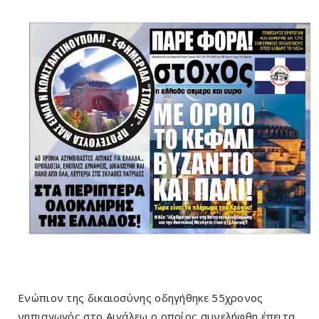
Ενώπιον της δικαιοσύνης οδηγήθηκε 55χρονος
νηπιαγωγός στο Αιγάλεω ο οποίος συνελήφθη έπειτα