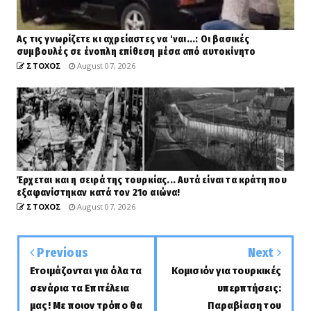
Ας τις γνωρίζετε κι αχρείαστες να 'ναι...: Οι βασικές
συμβουλές σε ένοπλη επίθεση μέσα από αυτοκίνητο
ΣΤΟΧΟΣ
August 07, 2026
Έρχεται και η σειρά της τουρκίας... Αυτά είναι τα κράτη που
εξαφανίστηκαν κατά τον 21ο αιώνα!
ΣΤΟΧΟΣ
August 07, 2026
Previous
Next
Ετοιμάζονται για όλα τα
Κομισιόν για τουρκικές
σενάρια τα Επιτέλεια
υπερπτήσεις:
μας! Με ποιον τρόπο θα
Παραβίαση του