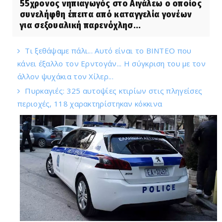
55χρονος νηπιαγωγός στο Αιγάλεω ο οποίος
συνελήφθη έπειτα από καταγγελία γονέων
για σεξουαλική παρενόχλησ...
Τι ξεθάψαμε πάλι... Αυτό είναι το ΒΙΝΤΕΟ που
κάνει έξαλλο τον Ερντογάν... Η σύγκριση του με τον
άλλον ψυχάκια τον Χίλερ...
Πυρκαγιές: 325 αυτοψίες κτιρίων στις πληγείσες
περιοχές, 118 χαρακτηρίστηκαν κόκκινα