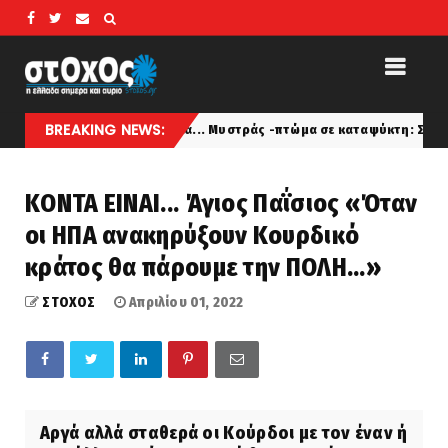
BREAKING NEWS:
Πάλι καλά... Μυστράς -πτώμα σε καταψύκτη: Σε παθολογικά αίτια ο
a
ΚΟΝΤΑ ΕΙΝΑΙ... Άγιος Παΐσιος «Όταν
οι ΗΠΑ ανακηρύξουν Κουρδικό
κράτος θα πάρουμε την ΠΟΛΗ...»
ΣΤΟΧΟΣ
Απριλίου 01, 2022
Αργά αλλά σταθερά οι Κούρδοι με τον έναν ή