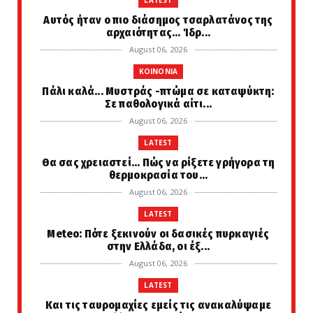
LATEST
Αυτός ήταν ο πιο διάσημος τσαρλατάνος της
αρχαιότητας... Ίδρ...
August 06, 2026
KOINONIA
Πάλι καλά... Μυστράς -πτώμα σε καταψύκτη:
Σε παθολογικά αίτι...
August 06, 2026
LATEST
Θα σας χρειαστεί... Πώς να ρίξετε γρήγορα τη
θερμοκρασία του...
August 06, 2026
LATEST
Meteo: Πότε ξεκινούν οι δασικές πυρκαγιές
στην Ελλάδα, οι έξ...
August 06, 2026
LATEST
Και τις ταυρομαχίες εμείς τις ανακαλύψαμε