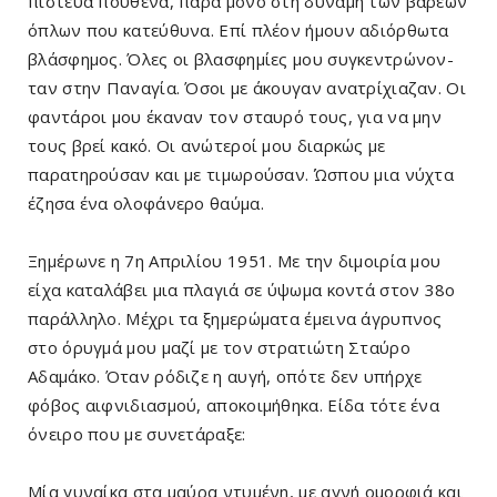
πίστευα πουθενά, παρά μόνο στη δύναμη των βαρέων
όπλων που κατεύθυνα. Επί πλέον ήμουν αδιόρθωτα
βλάσφημος. Όλες οι βλασφημίες μου συγκεντρώνον­
ταν στην Παναγία. Όσοι με άκουγαν ανατρίχιαζαν. Οι
φαντάροι μου έκαναν τον σταυρό τους, για να μην
τους βρεί κακό. Οι ανώτεροί μου διαρκώς με
παρατηρού­σαν και με τιμωρούσαν. Ώσπου μια νύχτα
έζησα ένα ολοφάνερο θαύμα.
Ξημέρωνε η 7η Απριλίου 1951. Με την διμοιρία μου
είχα καταλάβει μια πλαγιά σε ύψωμα κοντά στον 38ο
παράλληλο. Μέχρι τα ξημερώματα έμεινα άγρυπνος
στο όρυγμά μου μαζί με τον στρατιώτη Σταύρο
Αδαμάκο. Όταν ρόδιζε η αυγή, οπότε δεν υπήρχε
φόβος αιφνιδιασμού, αποκοιμήθηκα. Είδα τότε ένα
όνειρο που με συνετάραξε:
Μία γυναίκα στα μαύρα ντυμένη, με αγνή ομορφιά και