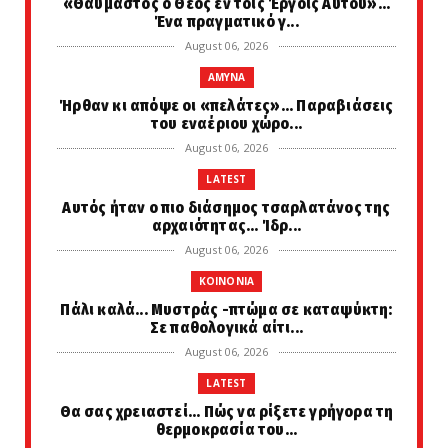
«Θαυμαστός ο Θεός εν τοις Έργοις Αυτού»...
Ένα πραγματικό γ...
August 06, 2026
AMYNA
Ήρθαν κι απόψε οι «πελάτες»... Παραβιάσεις
του εναέριου χώρο...
August 06, 2026
LATEST
Αυτός ήταν ο πιο διάσημος τσαρλατάνος της
αρχαιότητας... Ίδρ...
August 06, 2026
KOINONIA
Πάλι καλά... Μυστράς -πτώμα σε καταψύκτη:
Σε παθολογικά αίτι...
August 06, 2026
LATEST
Θα σας χρειαστεί... Πώς να ρίξετε γρήγορα τη
θερμοκρασία του...