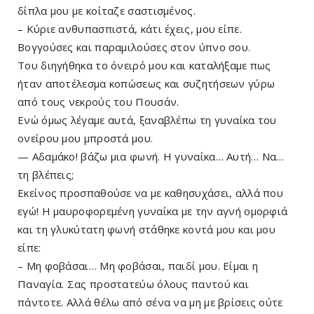
δίπλα μου με κοίταζε σαστισμένος.
– Κύριε ανθυπασπιστά, κάτι έχεις, μου είπε.
Βογγούσες και παραμιλούσες στον ύπνο σου.
Του διηγήθηκα το όνειρό μου και καταλήξαμε πως
ήταν αποτέλεσμα κοπώσεως και συζητήσεων γύρω
από τους νεκρούς του Πουσάν.
Ενώ όμως λέγαμε αυτά, ξαναβλέπω τη γυναίκα του
ονείρου μου μπροστά μου.
— Αδαμάκο! βάζω μια φωνή. Η γυναίκα… Αυτή… Να…
τη βλέπεις;
Εκείνος προσπαθούσε να με καθησυχάσει, αλλά που
εγώ! Η μαυροφορεμένη γυναίκα με την αγνή ο­μορφιά
και τη γλυκύτατη φωνή στάθηκε κοντά μου και μου
είπε:
– Μη φοβάσαι… Μη φοβάσαι, παιδί μου. Είμαι η
Παναγία. Σας προστατεύω όλους παντού και
πάντοτε. Αλλά θέλω από σένα να μη με βρίσεις ούτε