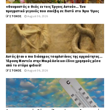
«Θαυμαστός ο Θεός εν τοις Έργοις Αυτού»... Ένα
πραγματικό γεγονός που συνέβη σε Πιστό στο Άγιο Όρος
ΣΤΟΧΟΣ
August 06, 2026
Αυτός ήταν ο πιο διάσημος τσαρλατάνος της αρχαιότητας...
Ίδρυση Μαντείο στην Μικρά Ασία και έδινε χρησμούς μέσα
από το στόμα φιδιού!
ΣΤΟΧΟΣ
August 06, 2026