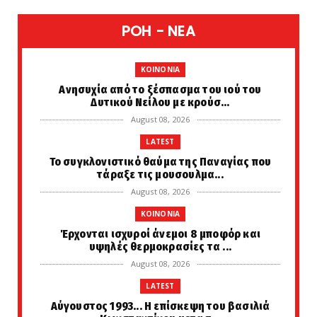
POH - NEA
KOINONIA
Ανησυχία από το ξέσπασμα του ιού του
Δυτικού Νείλου με κρούσ...
August 08, 2026
LATEST
Το συγκλονιστικό θαύμα της Παναγίας που
τάραξε τις μουσουλμα...
August 08, 2026
KOINONIA
Έρχονται ισχυροί άνεμοι 8 μποφόρ και
υψηλές θερμοκρασίες τα ...
August 08, 2026
LATEST
Αύγουστος 1993... Η επίσκεψη του βασιλιά