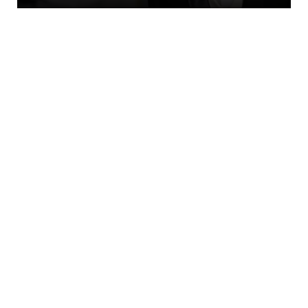
LATEST
Σκόπια: Οι Αλβανοί φοιτητές επιμένουν οι
πτυχιακές εξετάσεις...
August 08, 2026
LATEST
Πώς κτίστηκε ο Παρθενώνας; Ένα εκπληκτικό
βίντεο του PBS δίν...
August 08, 2026
KOINONIA
Βρέθηκε σορός σε σπηλιά κοντά στο
εκκλησάκι των Αγίων Ισιδώρ...
August 08, 2026
FAVORI
ΑΠΟΚΑΛΥΨΗ «ΣΤΟΧΟΥ»: Αυτό είναι το
ΑΓΝΩΣΤΟ ποιήμα του Δροσίνη...
August 08, 2026
ETHNIKA