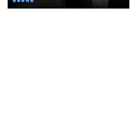
August 06, 2026
KOINONIA
Βάρκιζα: Βίντεο ντοκουμέντο καταγράφει
καρέ-καρέ τη δράση θη...
August 06, 2026
LATEST
Μεταμόρφωση του Σωτήρος: Τα έθιμα της
ημέρας για τη μεγάλη δ...
August 06, 2026
ETHNIKA
Ανέβηκε ο βαθμός δυσκολίας για την
τουρκία... Με γαλλική υπο...
August 06, 2026
LATEST
«Για την Ελλάδα ρε γαμώτο...» Σαν Σήμερα η
Βούλα Πατουλίδου ...
August 06, 2026
AMYNA