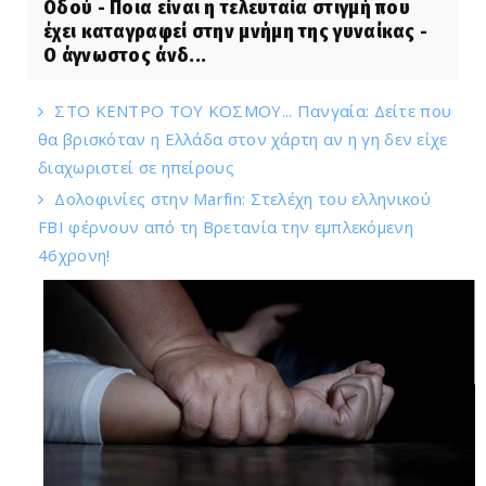
Οδού - Ποια είναι η τελευταία στιγμή που
έχει καταγραφεί στην μνήμη της γυναίκας -
Ο άγνωστος άνδ...
ΣΤΟ ΚΕΝΤΡΟ ΤΟΥ ΚΟΣΜΟΥ... Πανγαία: Δείτε που
θα βρισκόταν η Ελλάδα στον χάρτη αν η γη δεν είχε
διαχωριστεί σε ηπείρους
Δολοφινίες στην Marfin: Στελέχη του ελληνικού
FBI φέρνουν από τη Βρετανία την εμπλεκόμενη
46χρονη!