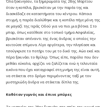
Όλα ξεκίνησαν, τα ξημερώματα της 28ης Μαρτίου
όταν η κοπέλα, βρισκόταν με την παρέα της και
διασκέδαζε σε καταστήματα του κέντρου. Κάποια
στιγμή, η παρέα διαλύθηκε και η κοπέλα πήγε μόνη της
σε μαγαζί της Ιεράς Οδού για να πιει μια βότκα. Στο
μπαρ, όπως κατέθεσε στο τοπικό τμήμα Ασφαλείας,
βρισκόταν απέναντι της ένας άνδρας ο οποίος την
κοιτούσε επίμονα. Λίγο αργότερα, την πλησίασε και
τσούγκρισε το ποτήρι του με το δικό της. Αώο εκεί και
πέρα ξεκινάει το θρίλερ. Όπως είπε, παρόλο που δεν
μεθάει εύκολα, αρχίζει να ζαλίζεται ενώ η τελευταία
εικόνα που έχει καταγραφεί στη μνήμη της είναι αυτή,
να στέκεται στο δρόμο περιμένοντας ταξί με τον
μυστηριώδη άνδρα να στέκεται δίπλα της.
Καθόταν γυμνός και έπινε μπύρες
Το μεσημέρι της 28ης ξυπνάει στο σπίτι της γυμνή και