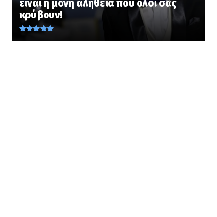
είναι η μόνη αλήθεια που όλοι σας
ΜΑΣ ΑΦΟΡΑ ΟΛΟΥΣ... Πώς νιώθει ένα άτομο με
κρύβουν!
Αλτσχάιμερ; Δείτε...
August 07, 2026
KOINONIA
FLAME: Ισοδύναμη με 6 ατομικές βόμβες η
ενέργεια από τη φωτι...
August 07, 2026
LATEST
Πέντε πράγματα που ίσως δεν γνωρίζετε για
την μπύρα
August 07, 2026
PERIVALLON
Μασκοφόροι αυτονομιστές της Κορσικής
απειλούν όσους αγοράζου...
August 07, 2026
LATEST
12 Αυγούστου: Η ολική έκλειψη Ηλίου θέτει τις
Αρχές της Ευρώ...