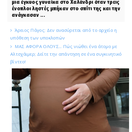
μια έγκυος γυναίκα στο Χαλάνδρι όταν τρεις
ένοπλοι ληστές μπήκαν στο σπίτι της και την
ανάγκασαν ...
Άρειος Πάγος: Δεν ανασύρεται από το αρχείο η
υπόθεση των υποκλοπών
ΜΑΣ ΑΦΟΡΑ ΟΛΟΥΣ... Πώς νιώθει ένα άτομο με
Αλτσχάιμερ; Δείτε την απάντηση σε ένα συγκινητικό
βίντεο!