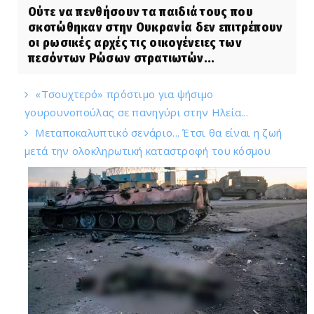
Ούτε να πενθήσουν τα παιδιά τους που
σκοτώθηκαν στην Ουκρανία δεν επιτρέπουν
οι ρωσικές αρχές τις οικογένειες των
πεσόντων Ρώσων στρατιωτών...
«Τσουχτερό» πρόστιμο για ψήσιμο
γουρουνοπούλας σε πανηγύρι στην Ηλεία...
Μεταποκαλυπτικό σενάριο... Έτσι θα είναι η ζωή
μετά την ολοκληρωτική καταστροφή του κόσμου