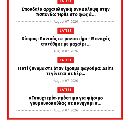
LATEST
Σπουδαία αρχαιολογική ανακάλυψη στην
Άσπενδο: Ήρθε στο φως ά...
August 07, 2026
LATEST
Κύπρος: Πανικός σε μοναστήρι - Μοναχός
επιτέθηκε με μαχαίρι ...
August 07, 2026
LATEST
Γιατί ξυνόμαστε όταν έχουμε φαγούρα: Δείτε
τι γίνεται σε δέρ...
August 07, 2026
LATEST
«Τσουχτερό» πρόστιμο για ψήσιμο
γουρουνοπούλας σε πανηγύρι σ...
August 07, 2026
LATEST
Μεταποκαλυπτικό σενάριο... Έτσι θα είναι η