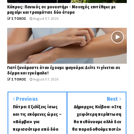
Κύπρος: Πανικός σε μοναστήρι - Μοναχός επιτέθηκε με
μαχαίρι και τραυμάτισε δύο άτομα
ΣΤΟΧΟΣ
August 07, 2026
Γιατί ξυνόμαστε όταν έχουμε φαγούρα: Δείτε τι γίνεται σε
δέρμα και εγκέφαλο!
ΣΤΟΧΟΣ
August 07, 2026
Previous
Next
Πάτρα: Εξελίξεις ίσως
Δήμαρχος Κιέβου: «Στη
και τις επόμενες ώρες –
χειρότερη περίπτωση
«Βόμβα» για
θα πεθάνουμε αλλά δεν
περισσότερα από δύο
θα παραδοθούμε ποτέ»