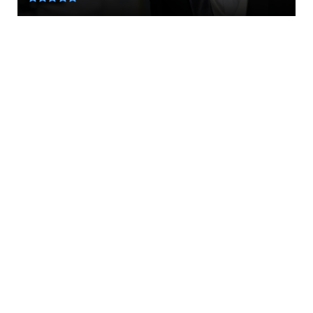
LATEST
Τι ξεθάψαμε πάλι... Αυτό είναι το ΒΙΝΤΕΟ που
κάνει έξαλλο το...
August 06, 2026
KOINONIA
Πυρκαγιές: 325 αυτοψίες κτιρίων στις
πληγείσες περιοχές, 118...
August 06, 2026
LATEST
Πως θα είχε εξελιχθεί η Ιστορία αν δεν
«έπεφτε» η Βυζαντινή ...
August 06, 2026
STOXOS
Μάτι: «Αμέριστη συμπαράσταση» στα
θύματα των φετινών πυρκαγι...
August 06, 2026
LATEST