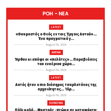
POH - NEA
LATEST
«Θαυμαστός ο Θεός εν τοις Έργοις Αυτού»...
Ένα πραγματικό γ...
August 06, 2026
AMYNA
Ήρθαν κι απόψε οι «πελάτες»... Παραβιάσεις
του εναέριου χώρο...
August 06, 2026
LATEST
Αυτός ήταν ο πιο διάσημος τσαρλατάνος της
αρχαιότητας... Ίδρ...
August 06, 2026
KOINONIA
Πάλι καλά... Μυστράς -πτώμα σε καταψύκτη: