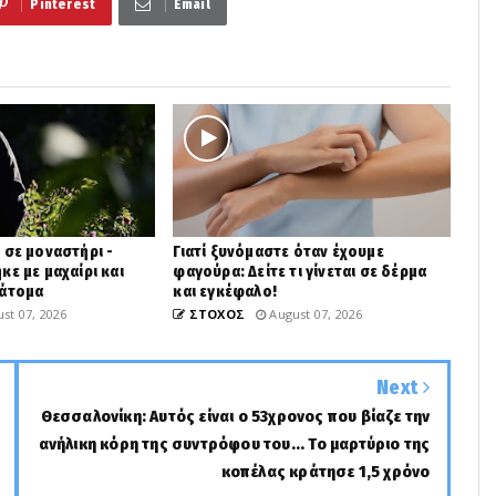
Pinterest
Email
 σε μοναστήρι -
Γιατί ξυνόμαστε όταν έχουμε
κε με μαχαίρι και
φαγούρα: Δείτε τι γίνεται σε δέρμα
 άτομα
και εγκέφαλο!
st 07, 2026
ΣΤΟΧΟΣ
August 07, 2026
Next
Θεσσαλονίκη: Αυτός είναι ο 53χρονος που βίαζε την
ανήλικη κόρη της συντρόφου του... Το μαρτύριο της
κοπέλας κράτησε 1,5 χρόνο