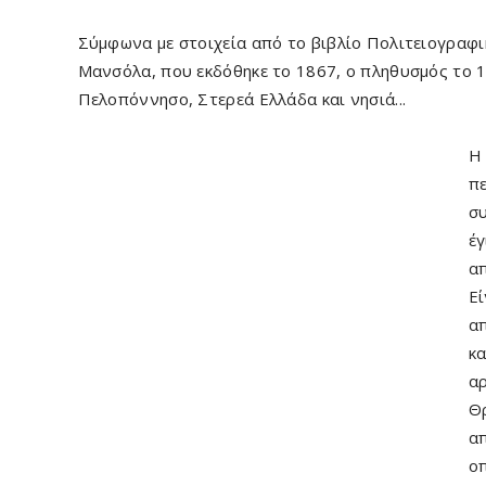
Σύμφωνα με στοιχεία από το βιβλίο Πολιτειογραφ
Μανσόλα, που εκδόθηκε το 1867, ο πληθυσμός το 1
Πελοπόννησο, Στερεά Ελλάδα και νησιά...
Η 
πε
συ
έγ
απ
Εί
απ
κα
αρ
Θρ
απ
οπ