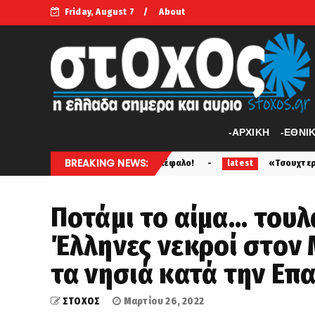
Friday, August 7
About
-APXIKH
-ΕΘΝΙ
BREAKING NEWS:
ι σε δέρμα και εγκέφαλο!
«Τσουχτερό» πρόστιμο για ψή
latest
Ποτάμι το αίμα... του
Έλληνες νεκροί στον 
τα νησιά κατά την Επ
ΣΤΟΧΟΣ
Μαρτίου 26, 2022