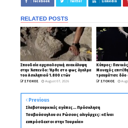
Facebook
Twitter
Linkedin
RELATED POSTS
Σπουδαία αρχαιολογική ανακάλυψη
Κύπρος: Πανικός
στην Άσπενδο: Ήρθε στο φως άγαλμα
Μοναχός επιτέθη
του Ασκληπιού 1.800 ετών
τραυμάτισε δύο
ΣΤΟΧΟΣ
August 07, 2026
ΣΤΟΧΟΣ
Augu
Previous
Σλαβοτουρκικές αγάπες... Πρόσκληση
Τσαβούσογλου σε Ρώσους ολιγάρχες: «Είναι
ευπρόσδεκτοι στην Τουρκία»