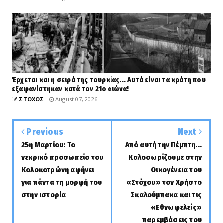
Έρχεται και η σειρά της τουρκίας... Αυτά είναι τα κράτη που
εξαφανίστηκαν κατά τον 21ο αιώνα!
ΣΤΟΧΟΣ
August 07, 2026
Previous
Next
25η Μαρτίου: Το
Από αυτή την Πέμπτη...
νεκρικό προσωπείο του
Καλοσωρίζουμε στην
Κολοκοτρώνη αφήνει
Οικογένεια του
για πάντα τη μορφή του
«Στόχου» τον Χρήστο
στην ιστορία
Σκαλούμπακα και τις
«Εθνωφελείς»
παρεμβάσεις του