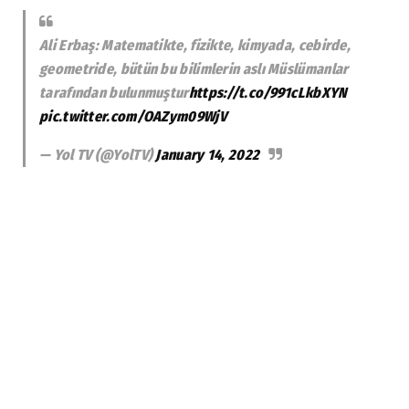
Ali Erbaş: Matematikte, fizikte, kimyada, cebirde,
geometride, bütün bu bilimlerin aslı Müslümanlar
tarafından bulunmuştur
https://t.co/991cLkbXYN
pic.twitter.com/OAZym09WjV
— Yol TV (@YolTV)
January 14, 2022