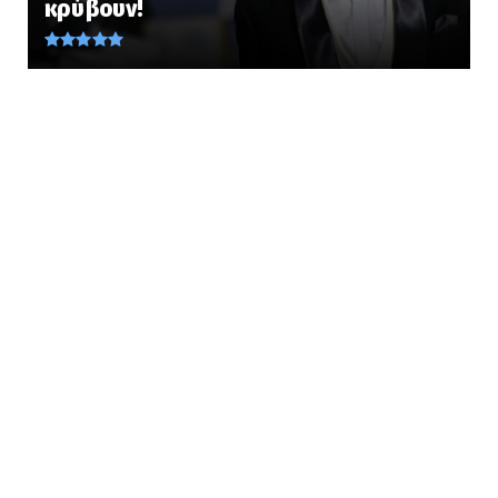
κρύβουν!
Ελλάδα να κρύψουν ...
August 09, 2026
LATEST
ΑΣΤΙΚΟΙ ΜΥΘΟΙ; Τα τρία Ελληνικά Σπήλαια με
τις πιο περίεργες...
August 09, 2026
KOINONIA
Σε επιφυλακή η Πυροσβεστική... Σε εφαρμογή
το 2ο στάδιο επι...
August 09, 2026
LATEST
Αυτά είναι τα 10 ΠΕΙΡΑΜΑΤΑ που
πραγματοποιούνται και θα μπορ...
August 09, 2026
KOINONIA
Σκιάθος: 15χρονος κατήγγειλε 17χρονο για
σεξουαλική κακοποίη...
August 09, 2026