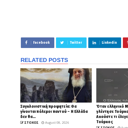
Facebook
Twitter
Linkedin
RELATED POSTS
Συγκλονιστική προφητεία: Θα
Όταν ελληνικό 
γίνονται πόλεμοι παντού – Η Ελλάδα
γλέντησε Τούρκο
δεν θα…
Ακούστε τι έλεγ
Τούρκος
ΣΤΟΧΟΣ
August 08, 2026
ΣΤΟΧΟΣ
Augu