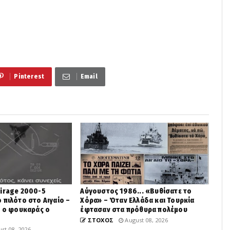
Pinterest
Email
Mirage 2000-5
Αύγουστος 1986... «Βυθίσατε το
 πιλότο στο Αιγαίο –
Χόρα» – Όταν Ελλάδα και Τουρκία
ε ο φουκαράς ο
έφτασαν στα πρόθυρα πολέμου
ΣΤΟΧΟΣ
August 08, 2026
st 08, 2026