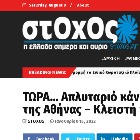
Saturday, August 8
About
-APXIKH
-ΕΘΝΙ
BREAKING NEWS:
προκαλεί με αφορμή το Ειδικό Χωροταξικό Πλαίσιο για τον Τουρισμό
ΤΩΡΑ... Απλυταριό κάν
της Αθήνας – Κλειστή 
ΣΤΟΧΟΣ
Ιανουαρίου 15, 2022
Facebook
Twitter
Linkedin