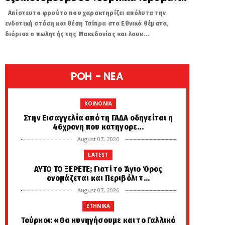
Απίστευτο φρούτο που χαρακτηρίζει απόλυτα την
ενδοτική στάση και θέση Τσίπρα στα Εθνικά θέματα,
διόρισε ο πωλητής της Μακεδονίας και λουκ...
POH - NEA
KOINONIA
Στην Εισαγγελία από τη ΓΑΔΑ οδηγείται η
46χρονη που κατηγορε...
August 07, 2026
LATEST
ΑΥΤΟ ΤΟ ΞΕΡΕΤΕ; Γιατί το Άγιο Όρος
ονομάζεται και Περιβόλι τ...
August 07, 2026
ETHNIKA
Τούρκοι: «Θα κυνηγήσουμε και το Γαλλικό