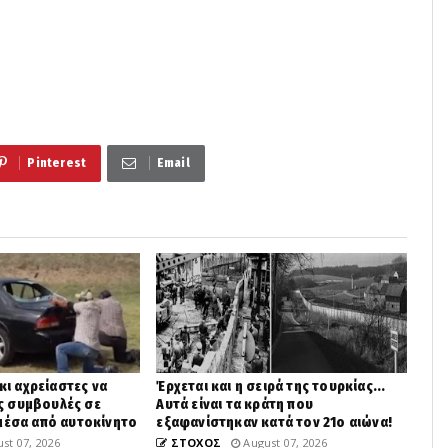
Pinterest
Email
 κι αχρείαστες να
Έρχεται και η σειρά της τουρκίας...
κές συμβουλές σε
Αυτά είναι τα κράτη που
μέσα από αυτοκίνητο
εξαφανίστηκαν κατά τον 21ο αιώνα!
st 07, 2026
ΣΤΟΧΟΣ
August 07, 2026