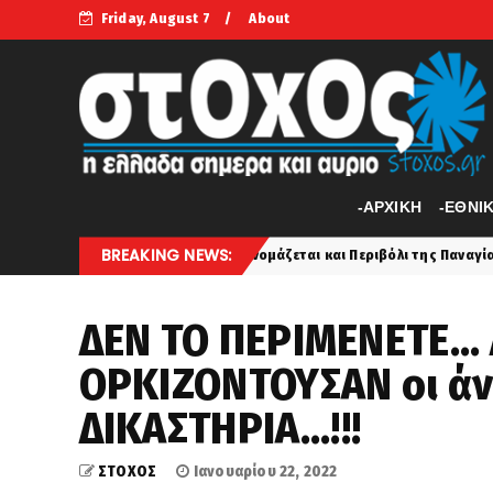
Friday, August 7
About
-APXIKH
-ΕΘΝΙ
BREAKING NEWS:
 Άγιο Όρος ονομάζεται και Περιβόλι της Παναγίας;
Τούρ
ethnika
ΔΕΝ ΤΟ ΠΕΡΙΜΕΝΕΤΕ... 
ΟΡΚΙΖΟΝΤΟΥΣΑΝ οι ά
ΔΙΚΑΣΤΗΡΙΑ...!!!
ΣΤΟΧΟΣ
Ιανουαρίου 22, 2022