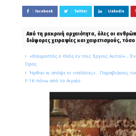
Facebook
Twitter
Linkedin
Από τη μακρινή αρχαιότητα, όλες οι ανθρώ
διάφορες χειραψίες και χαιρετισμούς, τόσο
«Θαυμαστός ο Θεός εν τοις Έργοις Αυτού»... Έ
Όρος
Ήρθαν κι απόψε οι «πελάτες»... Παραβιάσεις το
F-16 πάνω από το Αιγαίο