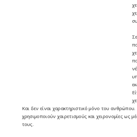
χε
χε
συ
Σε
πα
χε
πα
νέ
υπ
εκ
Εί
χε
Και δεν είναι χαρακτηριστικό μόνο του ανθρώπου.
χρησιμοποιούν χαιρετισμούς και χειρονομίες ως μ
τους.