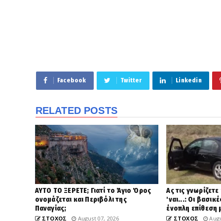
Facebook
Twitter
Linkedin
RELATED POSTS
ΑΥΤΟ ΤΟ ΞΕΡΕΤΕ; Γιατί το Άγιο Όρος
Ας τις γνωρίζετε
ονομάζεται και Περιβόλι της
'ναι...: Οι βασι
Παναγίας;
ένοπλη επίθεση 
ΣΤΟΧΟΣ
August 07, 2026
ΣΤΟΧΟΣ
Augu