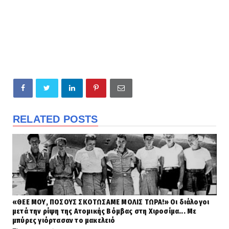
RELATED POSTS
«ΘΕΕ ΜΟΥ, ΠΟΣΟΥΣ ΣΚΟΤΩΣΑΜΕ ΜΟΛΙΣ ΤΩΡΑ!» Οι διάλογοι
μετά την ρίψη της Ατομικής Βόμβας στη Χιροσίμα... Με
μπύρες γιόρτασαν το μακελειό