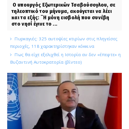
Ο υπουργός Εξωτερικών Τσαβούσογλου, σε
τηλεοπτικό του μήνυμα, ακούγεται να λέει
και τα εξής: ¨Η μόνη εισβολή που συνέβη
στο νησί έγινε το ...
Πυρκαγιές: 325 αυτοψίες κτιρίων στις πληγείσες
περιοχές, 118 χαρακτηρίστηκαν κόκκινα
Πως θα είχε εξελιχθεί η Ιστορία αν δεν «έπεφτε» η
Βυζαντινή Αυτοκρατορία (βίντεο)