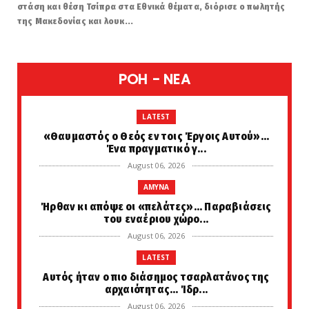
στάση και θέση Τσίπρα στα Εθνικά θέματα, διόρισε ο πωλητής
της Μακεδονίας και λουκ...
POH - NEA
LATEST
«Θαυμαστός ο Θεός εν τοις Έργοις Αυτού»...
Ένα πραγματικό γ...
August 06, 2026
AMYNA
Ήρθαν κι απόψε οι «πελάτες»... Παραβιάσεις
του εναέριου χώρο...
August 06, 2026
LATEST
Αυτός ήταν ο πιο διάσημος τσαρλατάνος της
αρχαιότητας... Ίδρ...
August 06, 2026