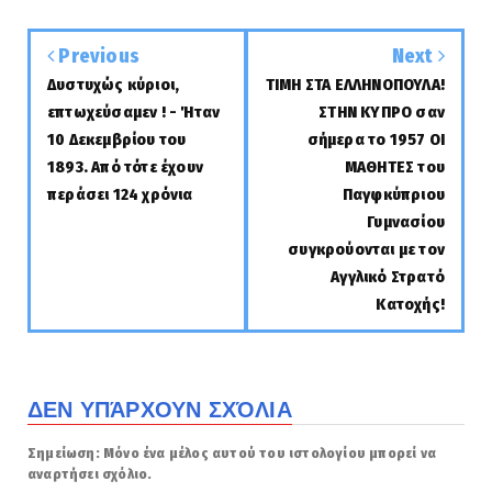
Previous
Next
Δυστυχώς κύριοι,
ΤΙΜΗ ΣΤΑ ΕΛΛΗΝΟΠΟΥΛΑ!
επτωχεύσαμεν ! - Ήταν
ΣΤΗΝ ΚΥΠΡΟ σαν
10 Δεκεμβρίου του
σήμερα το 1957 ΟΙ
1893. Aπό τότε έχουν
ΜΑΘΗΤΕΣ του
περάσει 124 χρόνια
Παγφκύπριου
Γυμνασίου
συγκρούονται με τον
Αγγλικό Στρατό
Κατοχής!
ΔΕΝ ΥΠΆΡΧΟΥΝ ΣΧΌΛΙΑ
Σημείωση: Μόνο ένα μέλος αυτού του ιστολογίου μπορεί να
αναρτήσει σχόλιο.