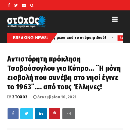
BREAKING NEWS:
ι έδινε χρησμούς μέσα από το στόμα φιδιού!
Πάλι κα
koinonia
Αντιστόρητη πρόκληση
Τσαβούσογλου για Κύπρο... ¨Η μόνη
εισβολή που συνέβη στο νησί έγινε
το 1963¨…. από τους Έλληνες!
ΣΤΟΧΟΣ
Δεκεμβρίου 10, 2021