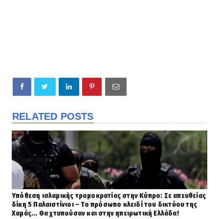
RELATED POSTS
Υπόθεση ισλαμικής τρομοκρατίας στην Κύπρο: Σε απευθείας
δίκη 5 Παλαιστίνιοι – Το πρόσωπο κλειδί του δικτύου της
Χαμάς... Θα χτυπούσαν και στην ηπειρωτική Ελλάδα!